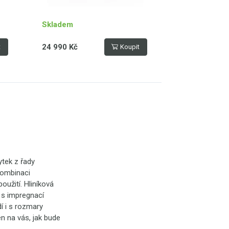
Skladem
24 990 Kč
t
Koupit
ytek z řady
kombinaci
oužití. Hliníková
 s impregnací
í i s rozmary
en na vás, jak bude