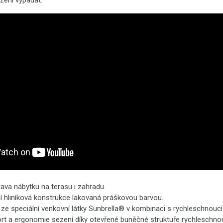
ezení vypadat.
ava nábytku na terasu i zahradu.
í hliníková konstrukce lakovaná práškovou barvou.
ze speciální venkovní látky Sunbrella® v kombinaci s rychleschnoucí
rt a ergonomie sezení díky otevřené buněčné struktuře rychleschnou