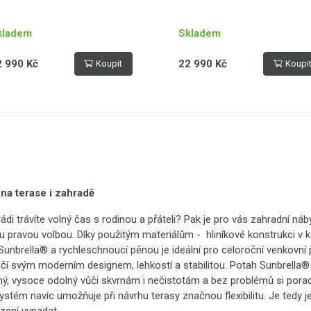
kladem
Skladem
2 990 Kč
22 990 Kč
Koupit
Koupi
 na terase i zahradě
ádi trávíte volný čas s rodinou a přáteli? Pak je pro vás zahradní náb
pravou volbou. Díky použitým materiálům - hliníkové konstrukci v 
 Sunbrella® a rychleschnoucí pěnou je ideální pro celoroční venkovní p
čí svým moderním designem, lehkostí a stabilitou. Potah Sunbrella®
ý, vysoce odolný vůči skvrnám i nečistotám a bez problémů si porad
ystém navíc umožňuje při návrhu terasy značnou flexibilitu. Je tedy j