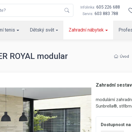
605 226 688
Infolinka:
603 883 788
Servis:
ní tenis
Dětský svět
Zahradní nábytek
Profes
LER ROYAL modular
Úvod
Zahradní sesta
modulární zahradní
Sunbrella®, stříbrn
Dostupnost na