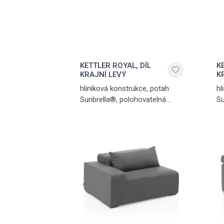
KETTLER ROYAL, DÍL
K
KRAJNÍ LEVÝ
K
hliníková konstrukce, potah
hl
Sunbrella®, polohovatelná
Su
opěrka hlavy, hmotnost 25,8 kg,
op
max. nosnost 120 kg, stříbrná -
ma
antracit
an