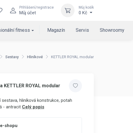
Přihlášení/registrace
Můj košík
Můj účet
0 Kč
ionální fitness
Magazín
Servis
Showroomy
Sestavy
Hliníkové
KETTLER ROYAL modular
va KETTLER ROYAL modular
 sestava, hliníková konstrukce, potah
á - antracit
Celý popis
 e-shopu