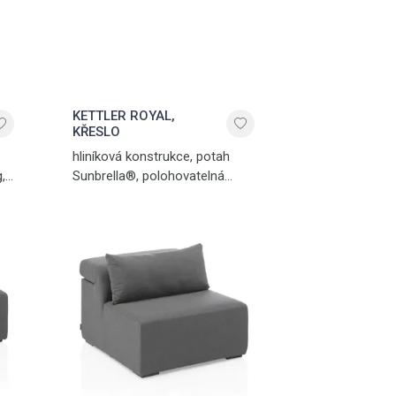
KETTLER ROYAL,
KŘESLO
hliníková konstrukce, potah
,
Sunbrella®, polohovatelná
 -
opěrka hlavy, hmotnost 18,4 kg,
max. nosnost 120 kg, stříbrná -
antracit