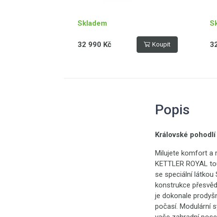
Skladem
S
32 990 Kč
3
Koupit
Popis
Královské pohodlí
Milujete komfort a r
KETTLER ROYAL tou 
se speciální látkou
konstrukce přesvěd
je dokonale prodyšn
počasí. Modulární s