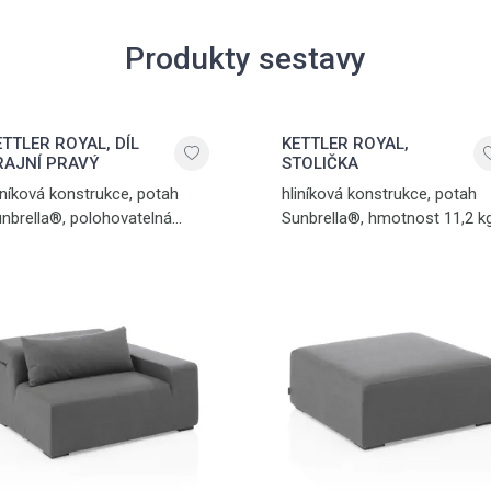
Produkty sestavy
ETTLER ROYAL, DÍL
KETTLER ROYAL,
RAJNÍ PRAVÝ
STOLIČKA
iníková konstrukce, potah
hliníková konstrukce, potah
nbrella®, polohovatelná
Sunbrella®, hmotnost 11,2 kg
ěrka hlavy, hmotnost 25,8 kg,
max. nosnost 100 kg, stříbrná
x. nosnost 120 kg, stříbrná -
antracit
tracit