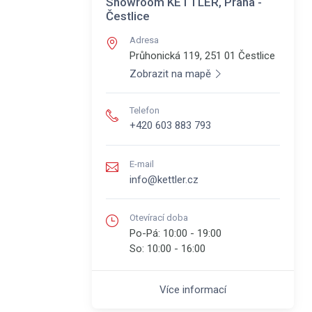
Showroom KETTLER, Praha -
Čestlice
Adresa
Průhonická 119, 251 01
Čestlice
Zobrazit na mapě
Telefon
+420 603 883 793
E-mail
info@kettler.cz
Otevírací doba
Po-Pá:
10:00 - 19:00
So:
10:00 - 16:00
Více informací