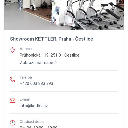
Showroom KETTLER, Praha - Čestlice
Adresa
Průhonická 119, 251 01
Čestlice
Zobrazit na mapě
Telefon
+420 603 883 793
E-mail
info@kettler.cz
Otevírací doba
Po-Pá:
10:00 - 19:00