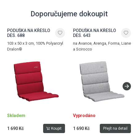
Doporučujeme dokoupit
PODUŠKA NA KŘESLO
PODUŠKA NA KŘESLO
DES. 688
DES. 643
103 x 50 x 3 cm, 100% Polyarcryl
na Avance, Arenga, Forma, Liane
Dralon®
a Scirocco
Skladem
Vyprodáno
1 690 Kč
1 690 Kč
Koupit
Přejít na detail