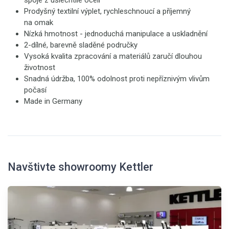
spoje z ušlechtilé oceli
Prodyšný textilní výplet, rychleschnoucí a příjemný
na omak
Nízká hmotnost - jednoduchá manipulace a uskladnění
2-dílné, barevně sladěné područky
Vysoká kvalita zpracování a materiálů zaručí dlouhou
životnost
Snadná údržba, 100% odolnost proti nepříznivým vlivům
počasí
Made in Germany
Navštivte showroomy Kettler