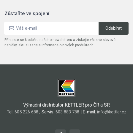
Zůstaňte ve spojení
Přihlaste se k odběru našeho newsletteru a získejte včasné slevové
nabídky, aktualizace a informace o nových produktech.
Výhradní distributor KETTLER pro ČR a SR
Tel:
605 226 688
, Servis:
603 883 788
| E-mail:
info@kettler.cz