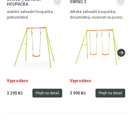
SWING 2
HOUPAČKA
stabilní zahradní houpačka,
dětská zahradní houpačka,
jednomístná
dvoumístná, nosnost na pozici
50 kg, hmotnost 17,2 kg
Vyprodáno
Vyprodáno
3 290 Kč
3 990 Kč
Přejít na detail
Přejít na detail