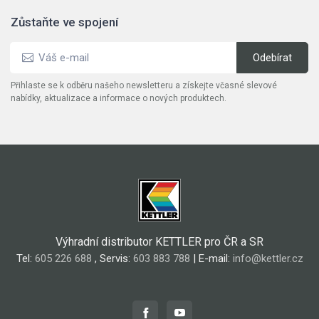
Zůstaňte ve spojení
Přihlaste se k odběru našeho newsletteru a získejte včasné slevové
nabídky, aktualizace a informace o nových produktech.
Výhradní distributor KETTLER pro ČR a SR
Tel:
605 226 688
, Servis:
603 883 788
| E-mail:
info@kettler.cz