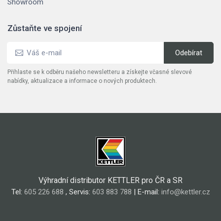
Showroom
Zůstaňte ve spojení
Přihlaste se k odběru našeho newsletteru a získejte včasné slevové
nabídky, aktualizace a informace o nových produktech.
Výhradní distributor KETTLER pro ČR a SR
Tel:
605 226 688
, Servis:
603 883 788
| E-mail:
info@kettler.cz