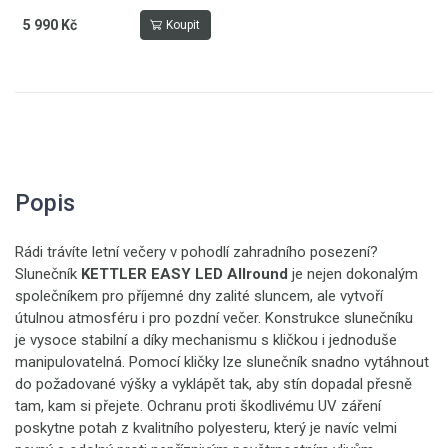
5 990 Kč
Koupit
Popis
Rádi trávíte letní večery v pohodlí zahradního posezení?
Slunečník
KETTLER
EASY LED Allround
je nejen dokonalým
společníkem pro příjemné dny zalité sluncem, ale vytvoří
útulnou atmosféru i pro pozdní večer. Konstrukce slunečníku
je vysoce stabilní a díky mechanismu s kličkou i jednoduše
manipulovatelná. Pomocí kličky lze slunečník snadno vytáhnout
do požadované výšky a vyklápět tak, aby stín dopadal přesně
tam, kam si přejete. Ochranu proti škodlivému UV záření
poskytne potah z kvalitního polyesteru, který je navíc velmi