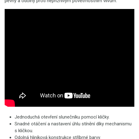
pevný a odolný proti nepříznivým povětrnostním vlivům.
Jednoduchá otevření slunečníku pomocí kličky.
Snadné otáčení a nastavení úhlu stínění díky mechanismu
s kličkou.
Odolná hliníková konstrukce stříbrné barvy.