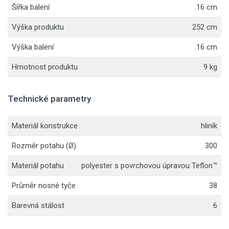
Šířka balení
16 cm
Výška produktu
252 cm
Výška balení
16 cm
Hmotnost produktu
9 kg
Technické parametry
Materiál konstrukce
hliník
Rozměr potahu (Ø)
300
Materiál potahu
polyester s povrchovou úpravou Teflon™
Průměr nosné tyče
38
Barevná stálost
6