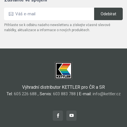
Přihlaste se k odběru našeho newsletteru a získejte včasné slevové
nabídky, aktualizace a informace o nových produktech.
Výhradní distributor KETTLER pro ČR a SR
Tel:
605 226 688
, Servis:
603 883 788
| E-mail:
info@kettler.cz