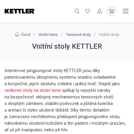
Úvod
Stolní tenis
Tenisové stoly
Vnitřní stoly
Vnitřní stoly KETTLER
Interiérové pingpongové stoly KETTLER jsou díky
patentovanému sklopnému systému snadno ovladatelné
a bezpečné, jejich obsluhu zvládne i jediný hráč. Stejně jako
venkovní stoly na stolní tenis
splňují ty nejvyšší nároky
na bezpečnost: sklopný mechanismus tenisových stolů
s dvojitým zámkem, stabilní podvozek a jištěná kolečka
s aretací či nízko uložené těžiště. Díky těmto detailům
je zamezeno nechtěnému překlopení pingpongového stolu,
náhodnému složení/rozložení a tím pádem i možným úrazům,
ať už při manipulaci, nebo při hře.