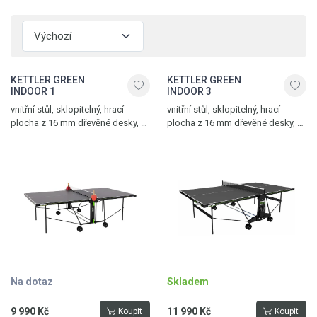
KETTLER GREEN
KETTLER GREEN
INDOOR 1
INDOOR 3
vnitřní stůl, sklopitelný, hrací
vnitřní stůl, sklopitelný, hrací
plocha z 16 mm dřevěné desky, 4
plocha z 16 mm dřevěné desky, 4
otočná kolečka, síťka součástí
otočná kolečka, síťka součástí
stolu, možnost hry jednoho hráče,
stolu, možnost hry jednoho hráče,
držák na pálky a míčky, hmotnost
držák na pálky a míčky,
61,5 kg, vyroben v Německu
jednoduchý mechanismus
sklopení, vyroben v Německu
Na dotaz
Skladem
9 990 Kč
11 990 Kč
Koupit
Koupit