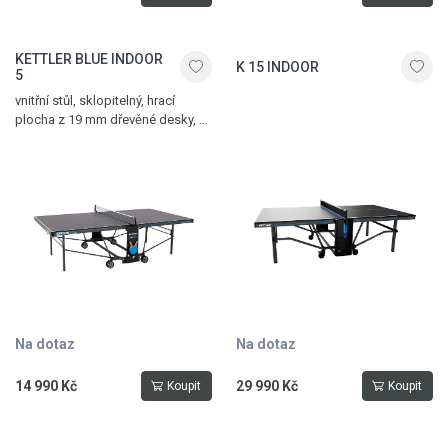
KETTLER BLUE INDOOR
K 15 INDOOR
5
vnitřní stůl, sklopitelný, hrací
plocha z 19 mm dřevěné desky, 4
otočná pogumovaná kolečka,
síťka součástí stolu, vyrovnávací
mechanismus, možnost hry
jednoho hráče, držák na pálky
a míčky, jednoduchý
mechanismus sklopení, hmotnost
76 kg, vyroben v Německu
Na dotaz
Na dotaz
14 990 Kč
29 990 Kč
Koupit
Koupit