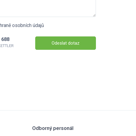
hraně osobních údajů
 688
Odeslat dotaz
 KETTLER
Odborný personál