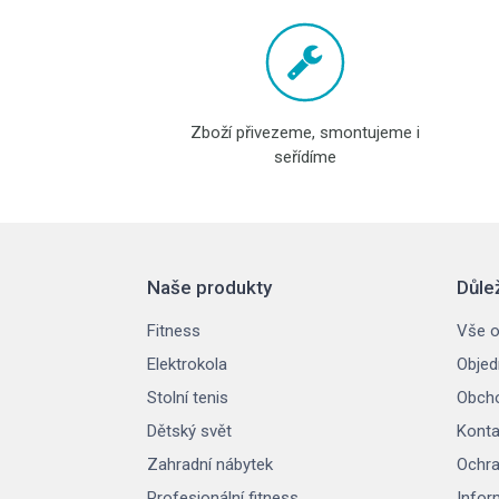
Zboží přivezeme, smontujeme i
seřídíme
Naše produkty
Důle
Fitness
Vše o
Elektrokola
Objed
Stolní tenis
Obcho
Dětský svět
Konta
Zahradní nábytek
Ochra
Profesionální fitness
Infor