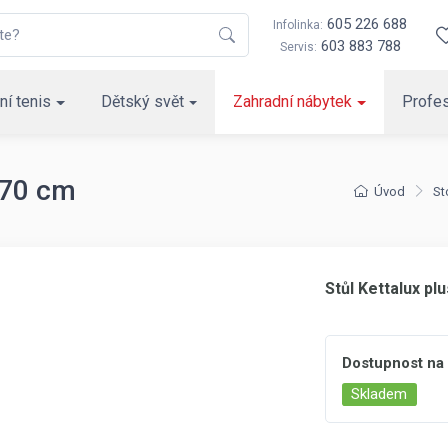
605 226 688
Infolinka:
603 883 788
Servis:
ní tenis
Dětský svět
Zahradní nábytek
Profes
x 70 cm
Úvod
St
Stůl Kettalux pl
Dostupnost na
Skladem