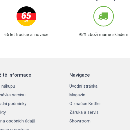
65 let tradice a inovace
95% zboží máme skladem
žité informace
Navigace
 nákupu
Úvodní stránka
návka servisu
Magazín
dní podmínky
O značce Kettler
kty
Záruka a servis
na osobních údajů
Showroom
mace o cookies