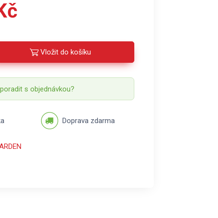
Kč
Vložit do košíku
 poradit s objednávkou?
ka
Doprava zdarma
GARDEN