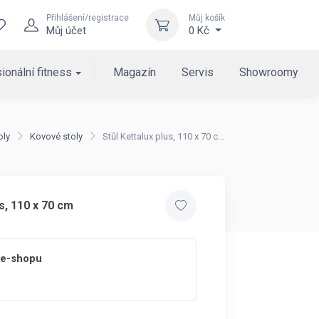
Přihlášení/registrace
Můj košík
Můj účet
0 Kč
ionální fitness
Magazín
Servis
Showroomy
oly
Kovové stoly
Stůl Kettalux plus, 110 x 70 cm
us, 110 x 70 cm
 e-shopu