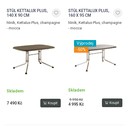
STŮL KETTALUX PLUS,
STŮL KETTALUX PLUS,
140 X 90 CM
160 X 95 CM
hliník, Kettalux-Plus, champagne
hliník, Kettalux-Plus, champagne
- mocca
- mocca
Výprodej
-50%
Skladem
Skladem
9 990 Kč
7 490 Kč
Koupit
Koupit
4 995 Kč