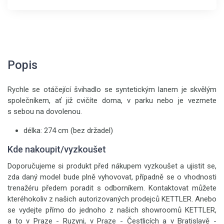
Popis
Rychle se otáčející švihadlo se syntetickým lanem je skvělým
společníkem, ať již cvičíte doma, v parku nebo je vezmete
s sebou na dovolenou.
délka: 274 cm (bez držadel)
Kde nakoupit/vyzkoušet
Doporučujeme si produkt před nákupem vyzkoušet a ujistit se,
zda daný model bude plně vyhovovat, případně se o vhodnosti
trenažéru předem poradit s odborníkem. Kontaktovat můžete
kteréhokoliv z našich autorizovaných prodejců KETTLER. Anebo
se vydejte přímo do jednoho z našich showroomů KETTLER,
a to v Praze - Ruzyni, v Praze - Čestlicích a v Bratislavě -