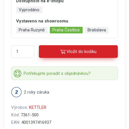
Dostupnost na e-shopu
Vyprodáno
Vystaveno na showroomu
Praha Ruzyně
Praha Čestlice
Bratislava
Vložit do košíku
Potřebujete poradit s objednávkou?
2 roky záruka
Výrobce:
KETTLER
Kód:
7361-500
EAN:
4001397416937