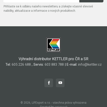
Přihlaste se k odběru našeho newsletteru a získejte včasné slevové
nabídky, aktualizace a informace o nových produktech.
Výhradní distributor KETTLER pro ČR a SR
Tel:
605 226 688
, Servis:
603 883 788
| E-mail:
info@kettler.cz
© 2026, LIFEsport s.r.o. - všechna práva vyhrazena
Created by
optimweb