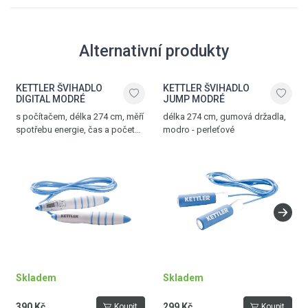
Alternativní produkty
KETTLER ŠVIHADLO
KETTLER ŠVIHADLO
DIGITAL MODRÉ
JUMP MODRÉ
s počítačem, délka 274 cm, měří
délka 274 cm, gumová držadla,
spotřebu energie, čas a počet
modro - perleťové
přeskoků, modro - perleťové
Skladem
Skladem
390 Kč
299 Kč
Koupit
Koupit