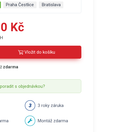
Praha Čestlice
Bratislava
0 Kč
PH
Vložit do košíku
áž
zdarma
 poradit s objednávkou?
3 roky záruka
arma
Montáž zdarma