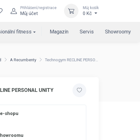
Přihlášení/registrace
Můj košík
Můj účet
0 Kč
ionální fitness
Magazín
Servis
Showroomy
d
A Recumbenty
Technogym RECLINE PERSONAL UNITY
LINE PERSONAL UNITY
 e-shopu
 showroomu