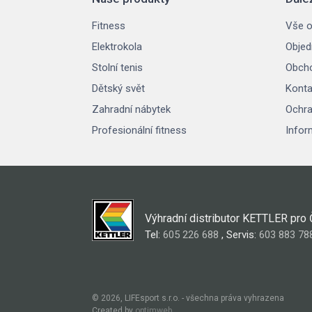
Fitness
Vše o
Elektrokola
Objed
Stolní tenis
Obcho
Dětský svět
Konta
Zahradní nábytek
Ochra
Profesionální fitness
Infor
Výhradní distributor KETTLER pro
Tel:
605 226 688
, Servis:
603 883 78
© 2026, LIFEsport s.r.o. - všechna práva vyhrazena
Created by
optimweb