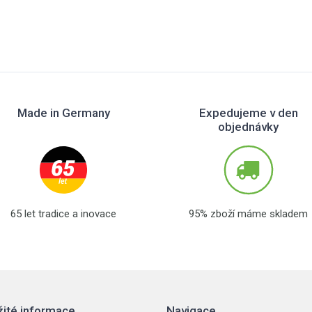
Made in Germany
Expedujeme v den
objednávky
65 let tradice a inovace
95% zboží máme skladem
žité informace
Navigace