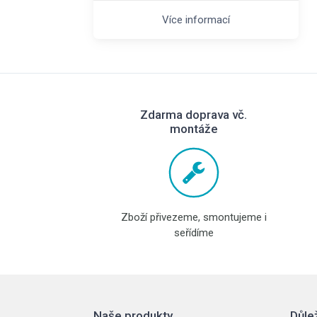
Více informací
Zdarma doprava vč.
montáže
Zboží přivezeme, smontujeme i
seřídíme
Naše produkty
Důle