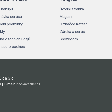
 nákupu
Úvodní stránka
návka servisu
Magazín
dní podmínky
O značce Kettler
kty
Záruka a servis
na osobních údajů
Showroom
mace o cookies
 ČR a SR
8
| E-mail:
info@kettler.cz