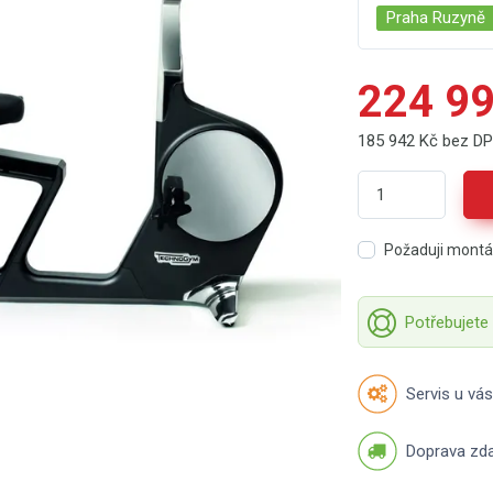
Praha Ruzyně
224 99
185 942 Kč bez D
Požaduji mont
Potřebujete
Servis u vás
Doprava zd