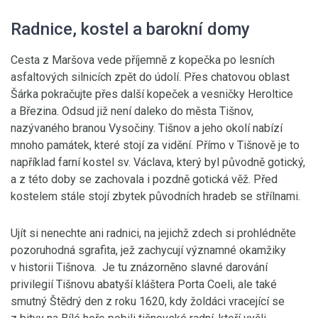
Radnice, kostel a barokní domy
Cesta z Maršova vede příjemně z kopečka po lesních
asfaltových silnicích zpět do údolí. Přes chatovou oblast
Šárka pokračujte přes další kopeček a vesničky Heroltice
a Březina. Odsud již není daleko do města Tišnov,
nazývaného branou Vysočiny. Tišnov a jeho okolí nabízí
mnoho památek, které stojí za vidění. Přímo v Tišnově je to
například farní kostel sv. Václava, který byl původně gotický,
a z této doby se zachovala i pozdně gotická věž. Před
kostelem stále stojí zbytek původních hradeb se střílnami.
Ujít si nenechte ani radnici, na jejichž zdech si prohlédněte
pozoruhodná sgrafita, jež zachycují významné okamžiky
v historii Tišnova. Je tu znázorněno slavné darování
privilegií Tišnovu abatyší kláštera Porta Coeli, ale také
smutný Štědrý den z roku 1620, kdy žoldáci vracející se