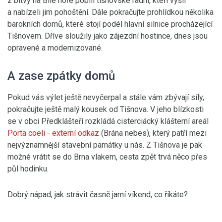
z bitvy na Bílé hoře pobili tišnovské radní, kteří vyšli
a nabízeli jim pohoštění. Dále pokračujte prohlídkou několika
barokních domů, které stojí podél hlavní silnice procházející
Tišnovem. Dříve sloužily jako zájezdní hostince, dnes jsou
opravené a modernizované.
A zase zpátky domů
Pokud vás výlet ještě nevyčerpal a stále vám zbývají síly,
pokračujte ještě malý kousek od Tišnova. V jeho blízkosti
se v obci Předklášteří rozkládá cisterciácký klášterní areál
Porta coeli
- externí odkaz
(Brána nebes), který patří mezi
nejvýznamnější stavební památky u nás. Z Tišnova je pak
možné vrátit se do Brna vlakem, cesta zpět trvá něco přes
půl hodinku.
Dobrý nápad, jak strávit časně jarní víkend, co říkáte?