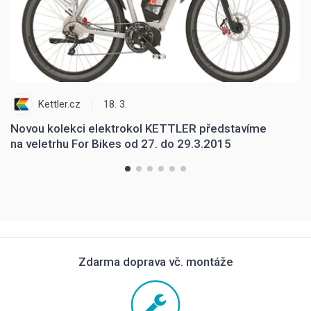
Kettler.cz
18. 3.
Novou kolekci elektrokol KETTLER představíme
D
na veletrhu For Bikes od 27. do 29.3.2015
Zdarma doprava vč. montáže