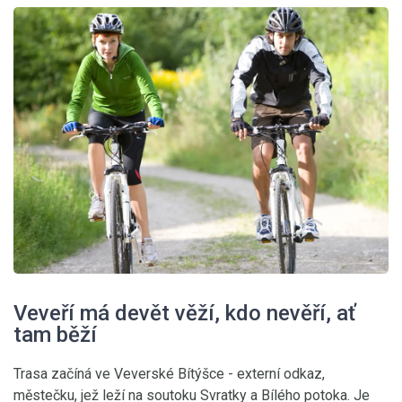
Veveří má devět věží, kdo nevěří, ať
tam běží
Trasa začíná ve Veverské Bítýšce
- externí odkaz
,
městečku, jež leží na soutoku Svratky a Bílého potoka. Je