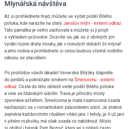
Mlynářská návštěva
Až si prohlédnete hrad, můžete se vydat podél Bílého
potoka, kde narazíte na starý
Jarošův mlýn
- externí odkaz
.
Tato památka je velmi zachovalá a můžete si ji projít
s výkladem průvodce. Dozvíte se, jak se z obilných zrn
vyrábí různé druhy mouky, jak v minulých dobách žil mlynář
a jeho rodina a prohlédnete si celou budovu včetně vodního
náhonu se stavidlem.
Po prohlídce všech lákadel Veverské Bítýšky šlápněte
do pedálů a pokračujte směrem na
Šmelcovnu
- externí
odkaz
. Cesta do této oblasti vede podél Bílého potoka
a vine se hlubokým údolím. Trasa je přírodní, místy
zpevněná asfaltem. Šmelcovna je malá osamocená osada
nacházející se v romantickém zalesněném údolí. Je známá
zejména každoročním rituálem vítání jara. I tehdy, je-li už jaro
v plném rozkvětu, má však osada co nabídnout. Místo
si oblíbil i básník Petr Bezruč, který jej s přáteli často