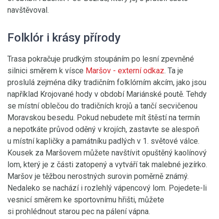
navštěvoval.
Folklór i krásy přírody
Trasa pokračuje prudkým stoupáním po lesní zpevněné
silnici směrem k vísce
Maršov
- externí odkaz
. Ta je
proslulá zejména díky tradičním folklórním akcím, jako jsou
například Krojované hody v období Mariánské poutě. Tehdy
se místní oblečou do tradičních krojů a tančí secvičenou
Moravskou besedu. Pokud nebudete mít štěstí na termín
a nepotkáte průvod oděný v krojích, zastavte se alespoň
u místní kapličky a památníku padlých v 1. světové válce.
Kousek za Maršovem můžete navštívit opuštěný kaolínový
lom, který je z části zatopený a vytváří tak malebné jezírko.
Maršov je těžbou nerostných surovin poměrně známý.
Nedaleko se nachází i rozlehlý vápencový lom. Pojedete-li
vesnicí směrem ke sportovnímu hřišti, můžete
si prohlédnout starou pec na pálení vápna.