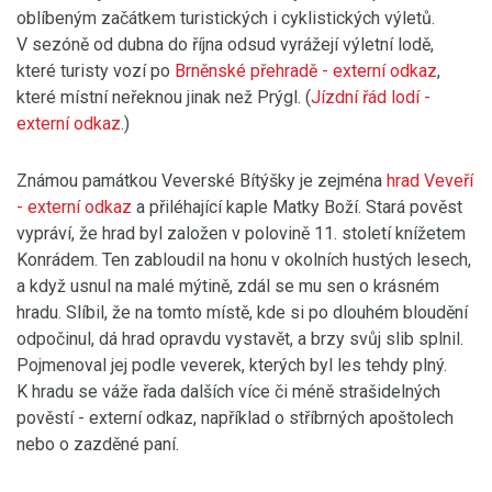
oblíbeným začátkem turistických i cyklistických výletů.
V sezóně od dubna do října odsud vyrážejí výletní lodě,
které turisty vozí po
Brněnské přehradě
- externí odkaz
,
které místní neřeknou jinak než Prýgl. (
Jízdní řád lodí
-
externí odkaz
.)
Známou památkou Veverské Bítýšky je zejména
hrad Veveří
- externí odkaz
a přiléhající kaple Matky Boží. Stará pověst
vypráví, že hrad byl založen v polovině 11. století knížetem
Konrádem. Ten zabloudil na honu v okolních hustých lesech,
a když usnul na malé mýtině, zdál se mu sen o krásném
hradu. Slíbil, že na tomto místě, kde si po dlouhém bloudění
odpočinul, dá hrad opravdu vystavět, a brzy svůj slib splnil.
Pojmenoval jej podle veverek, kterých byl les tehdy plný.
K hradu se váže řada dalších více či méně strašidelných
pověstí
- externí odkaz
, například o stříbrných apoštolech
nebo o zazděné paní.