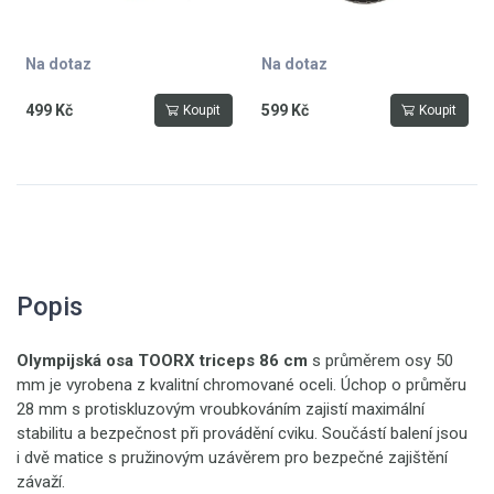
Na dotaz
Na dotaz
499 Kč
599 Kč
Koupit
Koupit
Popis
O
lympijská osa TOORX triceps 86 cm
s průměrem osy 50
mm je vyrobena z kvalitní chromované oceli. Úchop o průměru
28 mm s protiskluzovým vroubkováním zajistí maximální
stabilitu a bezpečnost při provádění cviku. Součástí balení jsou
i dvě matice s pružinovým uzávěrem pro bezpečné zajištění
závaží.