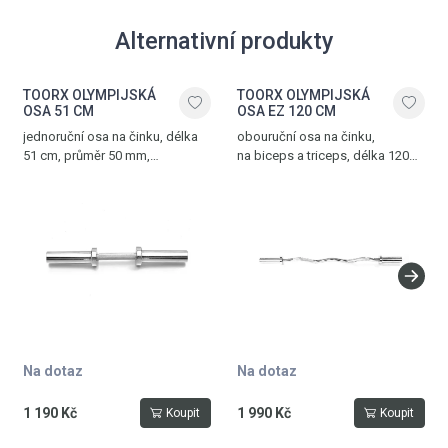
Alternativní produkty
TOORX OLYMPIJSKÁ
TOORX OLYMPIJSKÁ
OSA 51 CM
OSA EZ 120 CM
jednoruční osa na činku, délka
obouruční osa na činku,
51 cm, průměr 50 mm,
na biceps a triceps, délka 120
chromovaná ocel
cm, průměr 50 mm, chromovaná
ocel, nosnost tyče 300 kg, dvě
matice s pružinovým uzávěrem
součástí
Na dotaz
Na dotaz
1 190 Kč
1 990 Kč
Koupit
Koupit