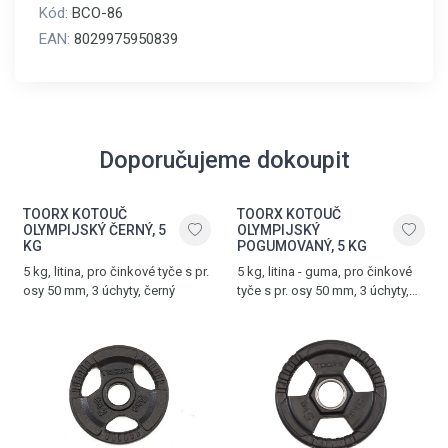
Kód:
BCO-86
EAN:
8029975950839
Doporučujeme dokoupit
TOORX KOTOUČ
TOORX KOTOUČ
OLYMPIJSKÝ ČERNÝ, 5
OLYMPIJSKÝ
KG
POGUMOVANÝ, 5 KG
5 kg, litina, pro činkové tyče s pr.
5 kg, litina - guma, pro činkové
osy 50 mm, 3 úchyty, černý
tyče s pr. osy 50 mm, 3 úchyty,
černý