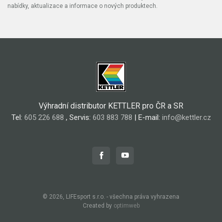
nabídky, aktualizace a informace o nových produktech.
Výhradní distributor KETTLER pro ČR a SR
Tel:
605 226 688
, Servis:
603 883 788
| E-mail:
info@kettler.cz
© 2026, LIFEsport s.r.o. - všechna práva vyhrazena
Created by
optimweb