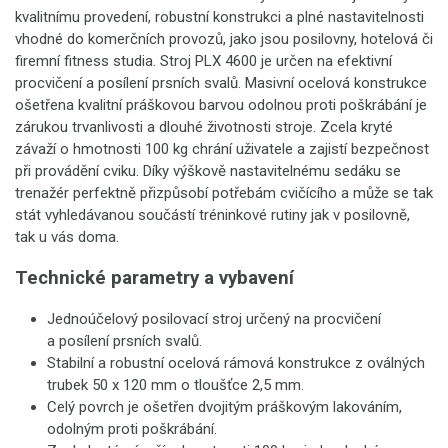
kvalitnímu provedení, robustní konstrukci a plné nastavitelnosti
vhodné do komerčních provozů, jako jsou posilovny, hotelová či
firemní fitness studia. Stroj PLX 4600 je určen na efektivní
procvičení a posílení prsních svalů. Masivní ocelová konstrukce
ošetřena kvalitní práškovou barvou odolnou proti poškrábání je
zárukou trvanlivosti a dlouhé životnosti stroje. Zcela kryté
závaží o hmotnosti 100 kg chrání uživatele a zajistí bezpečnost
při provádění cviku. Díky výškově nastavitelnému sedáku se
trenažér perfektně přizpůsobí potřebám cvičícího a může se tak
stát vyhledávanou součástí tréninkové rutiny jak v posilovně,
tak u vás doma.
Technické parametry a vybavení
Jednoúčelový posilovací stroj určený na procvičení
a posílení prsních svalů.
Stabilní a robustní ocelová rámová konstrukce z oválných
trubek 50 x 120 mm o tloušťce 2,5 mm.
Celý povrch je ošetřen dvojitým práškovým lakováním,
odolným proti poškrábání.