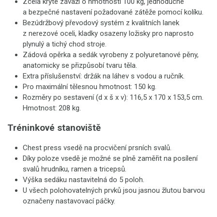
Zcela kryté závaží o hmotnosti 100 kg, jednoduché
a bezpečné nastavení požadované zátěže pomocí kolíku.
Bezúdržbový převodový systém z kvalitních lanek
z nerezové oceli, kladky osazeny ložisky pro naprosto
plynulý a tichý chod stroje.
Zádová opěrka a sedák vyrobeny z polyuretanové pěny,
anatomicky se přizpůsobí tvaru těla.
Extra příslušenství: držák na láhev s vodou a ručník.
Pro maximální tělesnou hmotnost: 150 kg.
Rozměry po sestavení (d x š x v): 116,5 x 170 x 153,5 cm.
Hmotnost: 208 kg.
Tréninkové stanoviště
Chest press vsedě na procvičení prsních svalů.
Díky poloze vsedě je možné se plně zaměřit na posílení
svalů hrudníku, ramen a tricepsů.
Výška sedáku nastavitelná do 5 poloh.
U všech polohovatelných prvků jsou jasnou žlutou barvou
označeny nastavovací páčky.