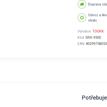
Doprava zd
Odvoz a lik
obalu
Výrobce:
TOORX
Kód:
SRX-9500
EAN:
80299758053
Potřebuje