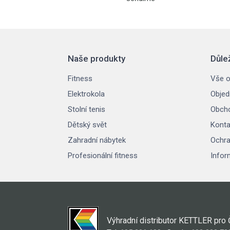
Naše produkty
Důle
Fitness
Vše o
Elektrokola
Objed
Stolní tenis
Obcho
Dětský svět
Konta
Zahradní nábytek
Ochra
Profesionální fitness
Infor
Výhradní distributor KETTLER pro