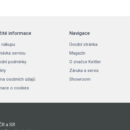
žité informace
Navigace
 nákupu
Úvodní stránka
návka servisu
Magazín
dní podmínky
O značce Kettler
kty
Záruka a servis
na osobních údajů
Showroom
mace o cookies
 ČR a SR