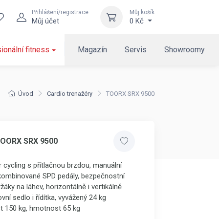
Přihlášení/registrace
Můj košík
Můj účet
0 Kč
ionální fitness
Magazín
Servis
Showroomy
Úvod
Cardio trenažéry
TOORX SRX 9500
TOORX SRX 9500
r cycling s přítlačnou brzdou, manuální
 kombinované SPD pedály, bezpečnostní
žáky na láhev, horizontálně i vertikálně
vní sedlo i řídítka, vyvážený 24 kg
t 150 kg, hmotnost 65 kg