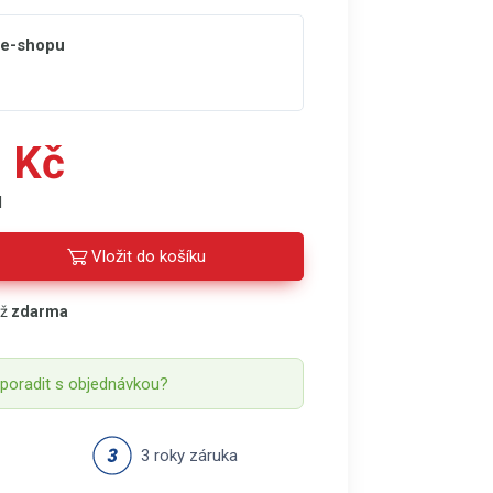
 e-shopu
 Kč
H
Vložit do košíku
áž
zdarma
 poradit s objednávkou?
3 roky záruka