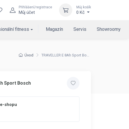
Přihlášení/registrace
Můj košík
Můj účet
0 Kč
ionální fitness
Magazín
Servis
Showroomy
Úvod
TRAVELLER E 8Ah Sport Bosch
h Sport Bosch
 e-shopu