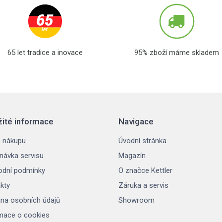
65 let tradice a inovace
95% zboží máme skladem
žité informace
Navigace
 nákupu
Úvodní stránka
návka servisu
Magazín
dní podmínky
O značce Kettler
kty
Záruka a servis
na osobních údajů
Showroom
mace o cookies