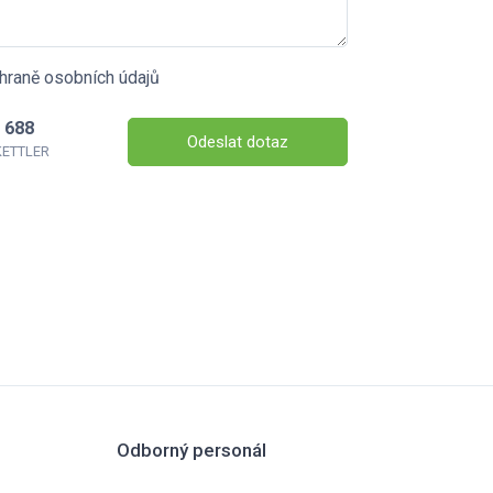
hraně osobních údajů
 688
Odeslat dotaz
 KETTLER
Odborný personál