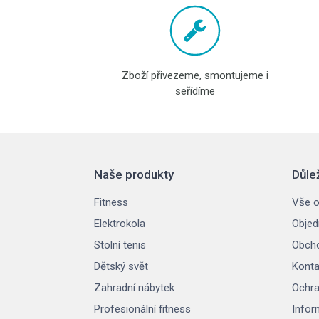
Zboží přivezeme, smontujeme i
seřídíme
Naše produkty
Důle
Fitness
Vše o
Elektrokola
Objed
Stolní tenis
Obcho
Dětský svět
Konta
Zahradní nábytek
Ochra
Profesionální fitness
Infor