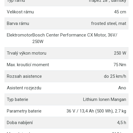
Typ rámu
Trapez 28'', dámský
Velikost rámu
45 cm
Barva rámu
frosted steel, mat
Elektromotor
Bosch Center Performance CX Motor, 36V/
250W
Trvalý výkon motoru
250 W
Max. kroutící moment
75 Nm
Rozsah asistence
do 25 km/h
Asistent rozjezdu
Ano
Typ baterie
Lithium Ionen Mangan
Parametry baterie
36 V / 13,4 Ah (500 Wh), 2.7 kg
Doba nabíjení
4,5 h