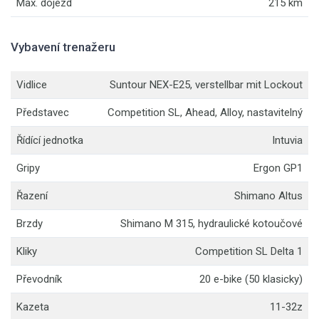
Max. dojezd
215 km
Vybavení trenažeru
Vidlice
Suntour NEX-E25, verstellbar mit Lockout
Představec
Competition SL, Ahead, Alloy, nastavitelný
Řídící jednotka
Intuvia
Gripy
Ergon GP1
Řazení
Shimano Altus
Brzdy
Shimano M 315, hydraulické kotoučové
Kliky
Competition SL Delta 1
Převodník
20 e-bike (50 klasicky)
Kazeta
11-32z