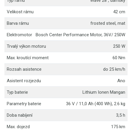
Typ rámu
Wave 28'', dámský
Velikost rámu
42 cm
Barva rámu
frosted steel, mat
Elektromotor
Bosch Center Performance Motor, 36V/ 250W
Trvalý výkon motoru
250 W
Max. kroutící moment
60 Nm
Rozsah asistence
do 25 km/h
Asistent rozjezdu
Ano
Typ baterie
Lithium Ionen Mangan
Parametry baterie
36 V / 11,0 Ah (400 Wh), 2.6 kg
Doba nabíjení
3,5 h
Max. dojezd
175 km