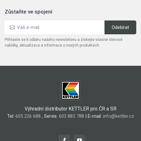
Zůstaňte ve spojení
Přihlaste se k odběru našeho newsletteru a získejte včasné slevové
nabídky, aktualizace a informace o nových produktech.
Výhradní distributor KETTLER pro ČR a SR
Tel:
605 226 688
, Servis:
603 883 788
| E-mail:
info@kettler.cz