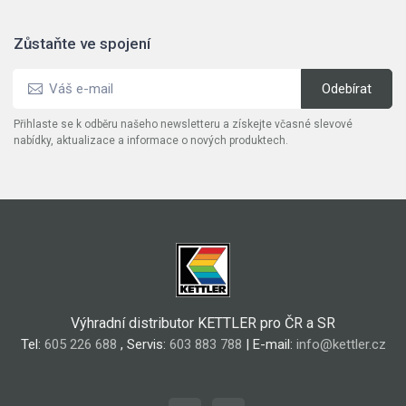
Zůstaňte ve spojení
Přihlaste se k odběru našeho newsletteru a získejte včasné slevové
nabídky, aktualizace a informace o nových produktech.
Výhradní distributor KETTLER pro ČR a SR
Tel:
605 226 688
, Servis:
603 883 788
| E-mail:
info@kettler.cz