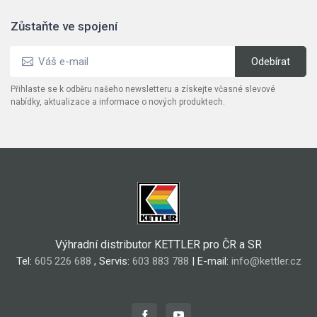
Zůstaňte ve spojení
Přihlaste se k odběru našeho newsletteru a získejte včasné slevové
nabídky, aktualizace a informace o nových produktech.
Výhradní distributor KETTLER pro ČR a SR
Tel:
605 226 688
, Servis:
603 883 788
| E-mail:
info@kettler.cz