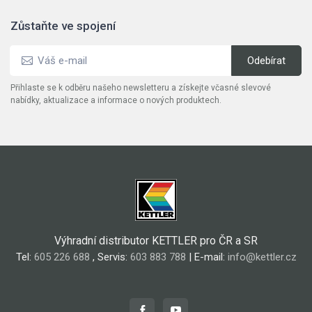
Zůstaňte ve spojení
Přihlaste se k odběru našeho newsletteru a získejte včasné slevové
nabídky, aktualizace a informace o nových produktech.
Výhradní distributor KETTLER pro ČR a SR
Tel:
605 226 688
, Servis:
603 883 788
| E-mail:
info@kettler.cz