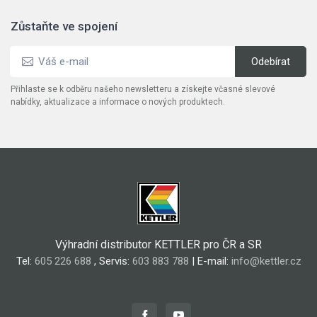
Zůstaňte ve spojení
Přihlaste se k odběru našeho newsletteru a získejte včasné slevové
nabídky, aktualizace a informace o nových produktech.
Výhradní distributor KETTLER pro ČR a SR
Tel:
605 226 688
, Servis:
603 883 788
| E-mail:
info@kettler.cz