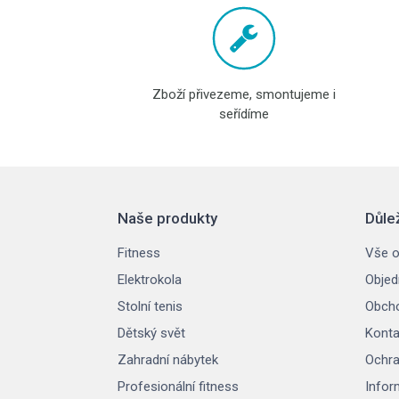
Zboží přivezeme, smontujeme i
seřídíme
Naše produkty
Důle
Fitness
Vše o
Elektrokola
Objed
Stolní tenis
Obcho
Dětský svět
Konta
Zahradní nábytek
Ochra
Profesionální fitness
Infor