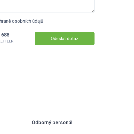
hraně osobních údajů
 688
Odeslat dotaz
 KETTLER
Odborný personál