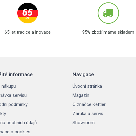
65 let tradice a inovace
95% zboží máme skladem
žité informace
Navigace
 nákupu
Úvodní stránka
návka servisu
Magazín
dní podmínky
O značce Kettler
kty
Záruka a servis
na osobních údajů
Showroom
mace o cookies