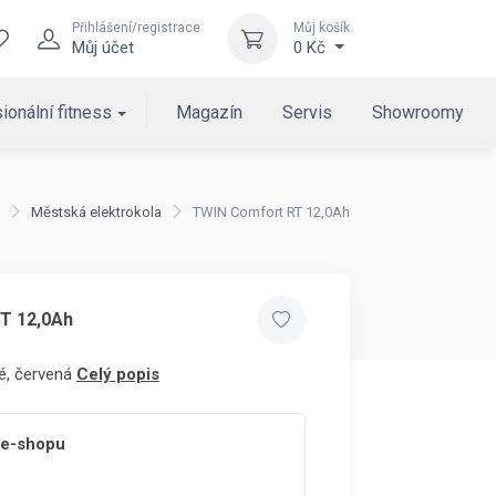
Přihlášení/registrace
Můj košík
Můj účet
0 Kč
ionální fitness
Magazín
Servis
Showroomy
Městská elektrokola
TWIN Comfort RT 12,0Ah
T 12,0Ah
é, červená
Celý popis
 e-shopu