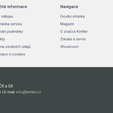
žité informace
Navigace
 nákupu
Úvodní stránka
návka servisu
Magazín
dní podmínky
O značce Kettler
kty
Záruka a servis
na osobních údajů
Showroom
mace o cookies
 ČR a SR
8
| E-mail:
info@kettler.cz