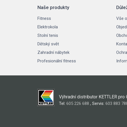
Naše produkty
Důle
Fitness
Vše o
Elektrokola
Objed
Stolní tenis
Obcho
Dětský svět
Konta
Zahradní nábytek
Ochra
Profesionální fitness
Infor
Výhradní distributor KETTLER pro
Tel:
605 226 688
, Servis:
603 883 78