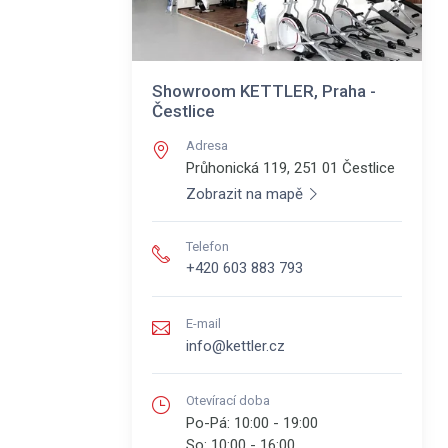
Showroom KETTLER, Praha -
Čestlice
Adresa
Průhonická 119, 251 01
Čestlice
Zobrazit na mapě
Telefon
+420 603 883 793
E-mail
info@kettler.cz
Otevírací doba
Po-Pá:
10:00 - 19:00
So:
10:00 - 16:00