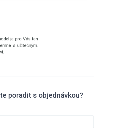
model je pro Vás ten
jemné s užitečným.
í.
te poradit s objednávkou?