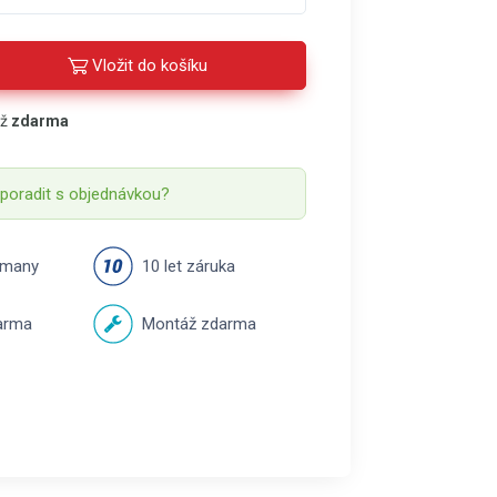
Vložit do košíku
áž
zdarma
 poradit s objednávkou?
rmany
10 let záruka
arma
Montáž zdarma