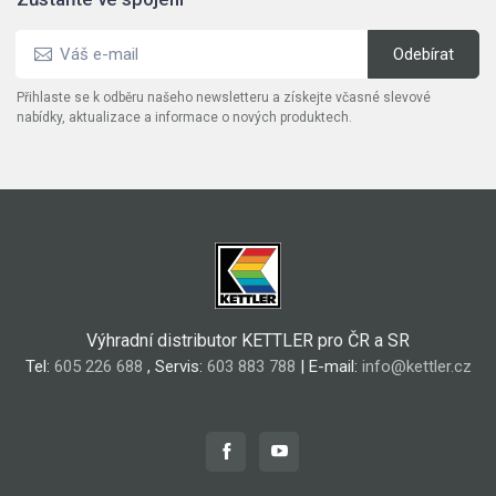
Přihlaste se k odběru našeho newsletteru a získejte včasné slevové
nabídky, aktualizace a informace o nových produktech.
Výhradní distributor KETTLER pro ČR a SR
Tel:
605 226 688
, Servis:
603 883 788
| E-mail:
info@kettler.cz