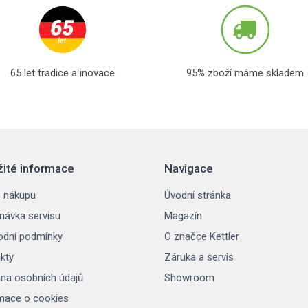
65 let tradice a inovace
95% zboží máme skladem
žité informace
Navigace
 nákupu
Úvodní stránka
návka servisu
Magazín
dní podmínky
O značce Kettler
kty
Záruka a servis
na osobních údajů
Showroom
mace o cookies