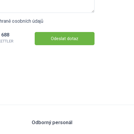
hraně osobních údajů
 688
Odeslat dotaz
 KETTLER
Odborný personál