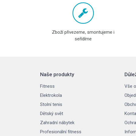
Zboží přivezeme, smontujeme i
seřídíme
Naše produkty
Důle
Fitness
Vše o
Elektrokola
Objed
Stolní tenis
Obcho
Dětský svět
Konta
Zahradní nábytek
Ochra
Profesionální fitness
Infor