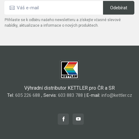
Přihlaste se k odběru našeho newsletteru a získejte včasné slevové
nabídky, aktualizace a informace o nových produktech.
Výhradní distributor KETTLER pro ČR a SR
Tel:
605 226 688
, Servis:
603 883 788
| E-mail:
info@kettler.cz