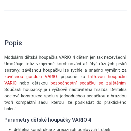
Popis
Modulární dětská houpačka VARIO 4 dětem jen tak nezevšední.
Umožňuje totiž vzájemné kombinování až čtyř různých prvků
sestavy: závěsnou houpačku lze rychle a snadno vyměnit za
závěsnou gondolu VARIO
, případně za
talířovou houpačku
VARIO
nebo dětskou
bezpečnostní sedačku se zajištěním
.
Součástí houpačky je i výškově nastavitelná hrazda. Dělitelná
ocelová konstrukce spolu s jednoduchou sedačkou a hrazdou
tvoří kompaktní sadu, kterou lze poskládat do praktického
balení.
Parametry dětské houpačky VARIO 4
dělitelná konstrukce z precizních ocelových trubek