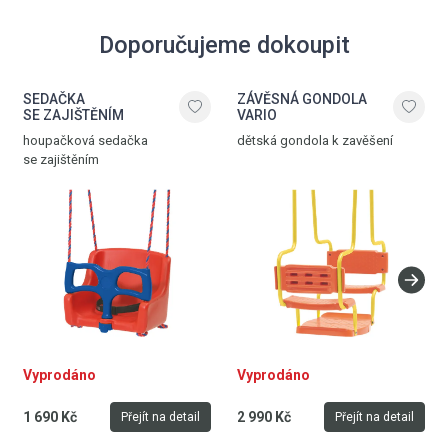
Doporučujeme dokoupit
SEDAČKA
ZÁVĚSNÁ GONDOLA
SE ZAJIŠTĚNÍM
VARIO
houpačková sedačka
dětská gondola k zavěšení
se zajištěním
Vyprodáno
Vyprodáno
1 690 Kč
2 990 Kč
Přejít na detail
Přejít na detail