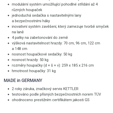
modulární systém umožňující pohodlné střídání až 4
různých houpaček
jednoduchá sedačka s nastavitelnými lany
a bezpečnostními háky
inovativní systém zavěšení, který zamezuje tvorbě smyček
na laně
4 patky na zabetonování do země
výšková nastavitelnost hrazdy: 70 cm, 96 cm, 122 cm
a 148 cm
nosnost houpačkové sedačky: 50 kg
nosnost hrazdy: 50 kg
rozměry houpačky (d × š × v): 259 x 185 x 216 cm
hmotnost houpačky: 31 kg
MADE in GERMANY
2 roky záruka, značkový servis KETTLER
testováno podle přísných bezpečnostních norem TÜV
ohodnoceno prestižním certifikátem jakosti GS