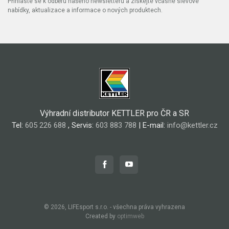
Přihlaste se k odběru našeho newsletteru a získejte včasné slevové
nabídky, aktualizace a informace o nových produktech.
Výhradní distributor KETTLER pro ČR a SR
Tel:
605 226 688
, Servis:
603 883 788
| E-mail:
info@kettler.cz
© 2026, LIFEsport s.r.o. - všechna práva vyhrazena
Created by
optimweb