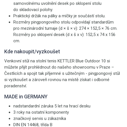
samovolnému uvolnění desek po sklopení stolu
do skladovací polohy.
Praktický držák na pálky a míčky je součástí stolu.
Rozměry pingpongového stolu odpovídají standardům
pro mezinárodní turnaje (d × š × v): 274 × 152,5 × 76 cm.
Rozměry po sklopení desek (d x š x v): 152,5 x 74 x 156
cm.
Kde nakoupit/vyzkoušet
Venkovní stůl na stolní tenis KETTLER Blue Outdoor 10
si
můžete přijít prohlédnout do našeho showroomu v Praze –
Čestlicích a spojit tak příjemné s užitečným - pingpongový stůl
si vyzkoušet a zároveň rovnou na místě získat i odborné
poradenství.
MADE in GERMANY
nadstandardní záruka 5 let na hrací desku
3 roky na ostatní komponenty
značkový servis u zákazníka
DIN EN 14468, třída B