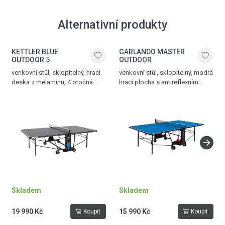
Alternativní produkty
KETTLER BLUE
GARLANDO MASTER
OUTDOOR 5
OUTDOOR
venkovní stůl, sklopitelný, hrací
venkovní stůl, sklopitelný, modrá
deska z melaminu, 4 otočná
hrací plocha s antireflexním
pogumovaná kolečka, síťka
povrchem, 4 zdvojená
součástí stolu, vyrovnávací
transportní kolečka, 2 otočná
mechanismus, možnost hry
o 360°, stabilní konstrukce
jednoho hráče, držák na pálky
z čtvercových kovových profilů
a míčky, jednoduchý
25 x 25 mm, síťka s napínáním
mechanismus sklopení,
součástí stolu, držák na pálky
hmotnost 59,5 kg, vyroben
a míčky, bezpečný
v Německu
mechanismus sklopení stolu,
hmotnost 61 kg, modrá – černá
Skladem
Skladem
19 990 Kč
15 990 Kč
Koupit
Koupit