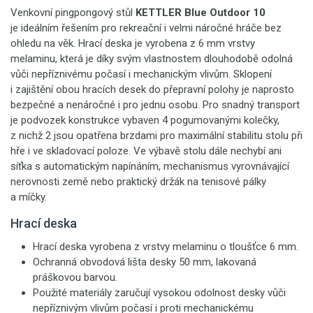
Venkovní pingpongový stůl
KETTLER Blue Outdoor 10
je ideálním řešením pro rekreační i velmi náročné hráče bez
ohledu na věk. Hrací deska je vyrobena z 6 mm vrstvy
melaminu, která je díky svým vlastnostem dlouhodobě odolná
vůči nepříznivému počasí i mechanickým vlivům. Sklopení
i zajištění obou hracích desek do přepravní polohy je naprosto
bezpečné a nenáročné i pro jednu osobu. Pro snadný transport
je podvozek konstrukce vybaven 4 pogumovanými kolečky,
z nichž 2 jsou opatřena brzdami pro maximální stabilitu stolu při
hře i ve skladovací poloze. Ve výbavě stolu dále nechybí ani
síťka s automatickým napínáním, mechanismus vyrovnávající
nerovnosti země nebo praktický držák na tenisové pálky
a míčky.
Hrací deska
Hrací deska vyrobena z vrstvy melaminu o tloušťce 6 mm.
Ochranná obvodová lišta desky 50 mm, lakovaná
práškovou barvou.
Použité materiály zaručují vysokou odolnost desky vůči
nepříznivým vlivům počasí i proti mechanickému