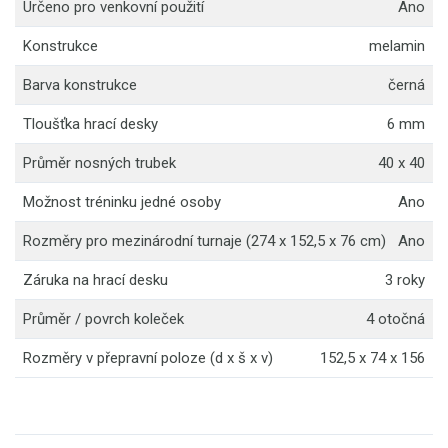
Určeno pro venkovní použití
Ano
Konstrukce
melamin
Barva konstrukce
černá
Tloušťka hrací desky
6 mm
Průměr nosných trubek
40 x 40
Možnost tréninku jedné osoby
Ano
Rozměry pro mezinárodní turnaje (274 x 152,5 x 76 cm)
Ano
Záruka na hrací desku
3 roky
Průměr / povrch koleček
4 otočná
Rozměry v přepravní poloze (d x š x v)
152,5 x 74 x 156