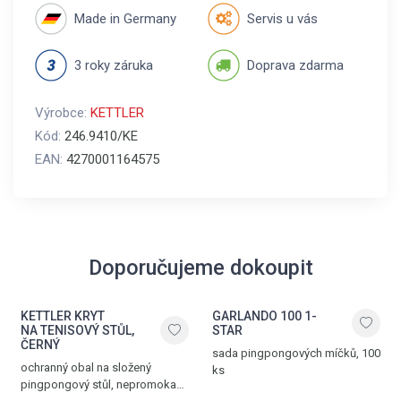
Made in Germany
Servis u vás
3 roky záruka
Doprava zdarma
Výrobce:
KETTLER
Kód:
246.9410/KE
EAN:
4270001164575
Doporučujeme dokoupit
KETTLER KRYT
GARLANDO 100 1-
NA TENISOVÝ STŮL,
STAR
ČERNÝ
sada pingpongových míčků, 100
ochranný obal na složený
ks
pingpongový stůl, nepromokavý,