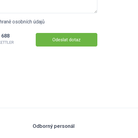
hraně osobních údajů
 688
Odeslat dotaz
 KETTLER
Odborný personál