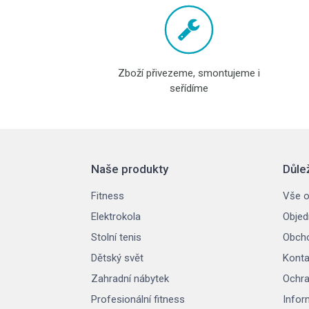
Zboží přivezeme, smontujeme i
seřídíme
Naše produkty
Důle
Fitness
Vše o
Elektrokola
Objed
Stolní tenis
Obcho
Dětský svět
Konta
Zahradní nábytek
Ochra
Profesionální fitness
Infor