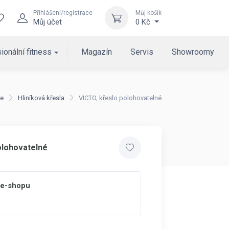
Přihlášení/registrace
Můj košík
Můj účet
0 Kč
ionální fitness
Magazín
Servis
Showroomy
le
Hliníková křesla
VICTO, křeslo polohovatelné
olohovatelné
 e-shopu