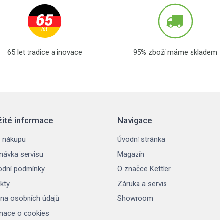
65 let tradice a inovace
95% zboží máme skladem
žité informace
Navigace
 nákupu
Úvodní stránka
návka servisu
Magazín
dní podmínky
O značce Kettler
kty
Záruka a servis
na osobních údajů
Showroom
mace o cookies