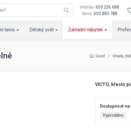
605 226 688
Infolinka:
603 883 788
Servis:
ní tenis
Dětský svět
Zahradní nábytek
Profes
elné
Úvod
Křesla, žid
VICTO, křeslo p
Dostupnost na
Vyprodáno