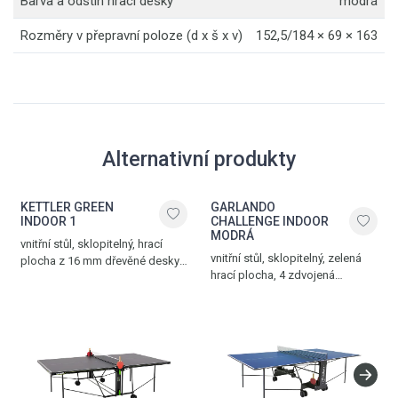
Barva a odstín hrací desky
modrá
Rozměry v přepravní poloze (d x š x v)
152,5/184 × 69 × 163
Alternativní produkty
KETTLER GREEN
GARLANDO
INDOOR 1
CHALLENGE INDOOR
MODRÁ
vnitřní stůl, sklopitelný, hrací
vnitřní stůl, sklopitelný, zelená
plocha z 16 mm dřevěné desky,
hrací plocha, 4 zdvojená
4 otočná kolečka, síťka součástí
transportní kolečka, 2 otočná
stolu, možnost hry jednoho
o 360°, síťka součástí stolu,
hráče, držák na pálky a míčky,
držák na pálky a míčky,
hmotnost 61,5 kg, vyroben
bezpečný mechanismus
v Německu
sklopení stolu, hmotnost 69 kg,
modrá – černá