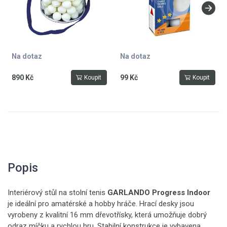
Na dotaz
Na dotaz
890 Kč
99 Kč
Koupit
Koupit
Popis
Interiérový stůl na stolní tenis
GARLANDO Progress Indoor
je ideální pro amatérské a hobby hráče. Hrací desky jsou
vyrobeny z kvalitní 16 mm dřevotřísky, která umožňuje dobrý
odraz míčku a rychlou hru. Stabilní konstrukce je vybavena