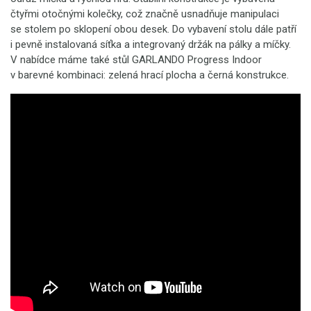
čtyřmi otočnými kolečky, což značně usnadňuje manipulaci
se stolem po sklopení obou desek. Do vybavení stolu dále patří
i pevně instalovaná síťka a integrovaný držák na pálky a míčky.
V nabídce máme také stůl GARLANDO Progress Indoor
v barevné kombinaci: zelená hrací plocha a černá konstrukce.