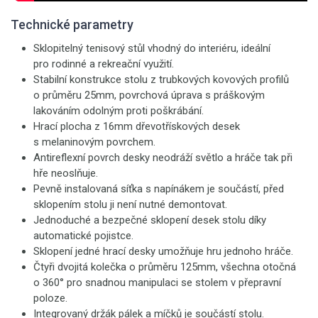
Technické parametry
Sklopitelný tenisový stůl vhodný do interiéru, ideální
pro rodinné a rekreační využití.
Stabilní konstrukce stolu z trubkových kovových profilů
o průměru 25mm, povrchová úprava s práškovým
lakováním odolným proti poškrábání.
Hrací plocha z 16mm dřevotřískových desek
s melaninovým povrchem.
Antireflexní povrch desky neodráží světlo a hráče tak při
hře neoslňuje.
Pevně instalovaná síťka s napínákem je součástí, před
sklopením stolu ji není nutné demontovat.
Jednoduché a bezpečné sklopení desek stolu díky
automatické pojistce.
Sklopení jedné hrací desky umožňuje hru jednoho hráče.
Čtyři dvojitá kolečka o průměru 125mm, všechna otočná
o 360° pro snadnou manipulaci se stolem v přepravní
poloze.
Integrovaný držák pálek a míčků je součástí stolu.