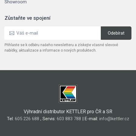
Showroom
Zůstaňte ve spojení
Přihlaste se k odběru našeho newsletteru a získejte včasné slevové
nabídky, aktualizace a informace o nových produktech.
Výhradní distributor KETTLER pro ČR a SR
Tel:
605 226 688
, Servis:
603 883 788
| E-mail:
info@kettler.cz