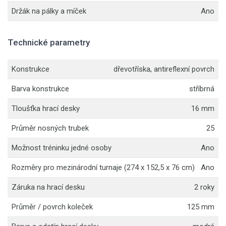
Držák na pálky a míček
Ano
Technické parametry
Konstrukce
dřevotříska, antireflexní povrch
Barva konstrukce
stříbrná
Tloušťka hrací desky
16 mm
Průměr nosných trubek
25
Možnost tréninku jedné osoby
Ano
Rozměry pro mezinárodní turnaje (274 x 152,5 x 76 cm)
Ano
Záruka na hrací desku
2 roky
Průměr / povrch koleček
125 mm