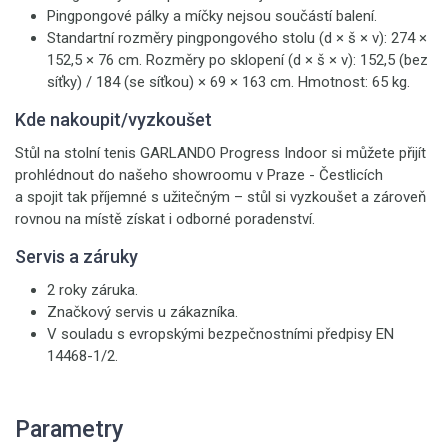
Pingpongové pálky a míčky nejsou součástí balení.
Standartní rozměry pingpongového stolu (d × š × v): 274 ×
152,5 × 76 cm. Rozměry po sklopení (d × š × v): 152,5 (bez
síťky) / 184 (se síťkou) × 69 × 163 cm. Hmotnost: 65 kg.
Kde nakoupit/vyzkoušet
Stůl na stolní tenis GARLANDO Progress Indoor si můžete přijít
prohlédnout do našeho showroomu v Praze - Čestlicích
a spojit tak příjemné s užitečným – stůl si vyzkoušet a zároveň
rovnou na místě získat i odborné poradenství.
Servis a záruky
2 roky záruka.
Značkový servis u zákazníka.
V souladu s evropskými bezpečnostními předpisy EN
14468-1/2.
Parametry