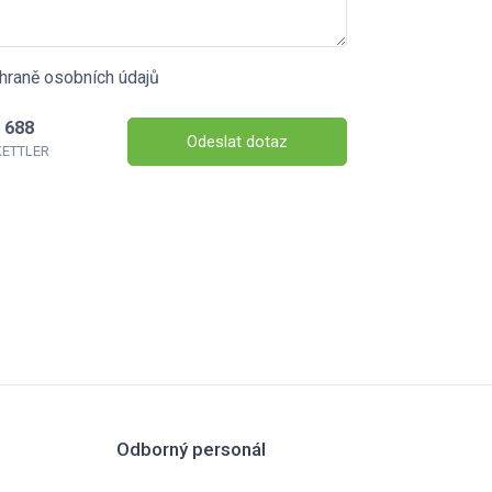
hraně osobních údajů
 688
Odeslat dotaz
 KETTLER
Odborný personál