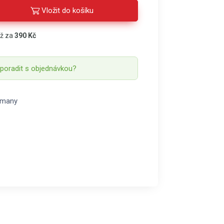
Vložit do košíku
áž za
390 Kč
 poradit s objednávkou?
rmany