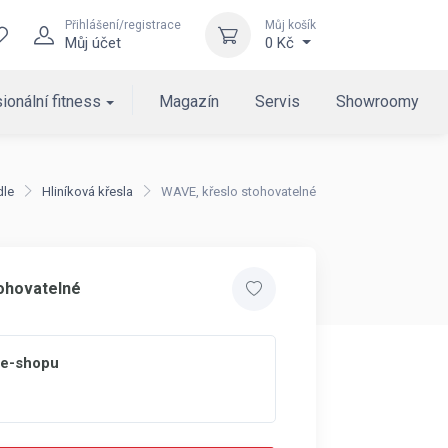
Přihlášení/registrace
Můj košík
Můj účet
0 Kč
ionální fitness
Magazín
Servis
Showroomy
dle
Hliníková křesla
WAVE, křeslo stohovatelné
ohovatelné
 e-shopu