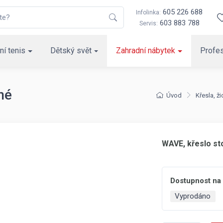
605 226 688
Infolinka:
603 883 788
Servis:
ní tenis
Dětský svět
Zahradní nábytek
Profes
né
Úvod
Křesla, ži
WAVE, křeslo st
Dostupnost na
Vyprodáno