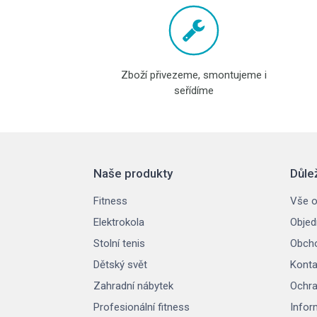
Zboží přivezeme, smontujeme i
seřídíme
Naše produkty
Důle
Fitness
Vše o
Elektrokola
Objed
Stolní tenis
Obcho
Dětský svět
Konta
Zahradní nábytek
Ochra
Profesionální fitness
Infor