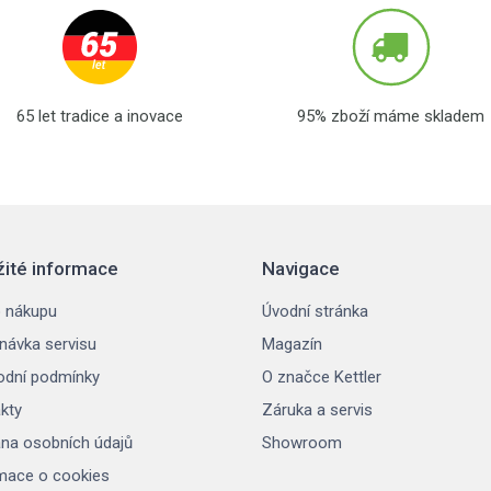
65 let tradice a inovace
95% zboží máme skladem
žité informace
Navigace
 nákupu
Úvodní stránka
návka servisu
Magazín
dní podmínky
O značce Kettler
kty
Záruka a servis
na osobních údajů
Showroom
mace o cookies