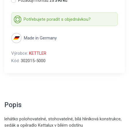
Požaduji montáž za
390 Kč
Potřebujete poradit s objednávkou?
Made in Germany
Výrobce:
KETTLER
Kód:
302015-5000
Popis
lehátko polohovatelné, stohovatelné, bílá hliníková konstrukce,
sedák a opěradlo Kettalux v bílém odstínu