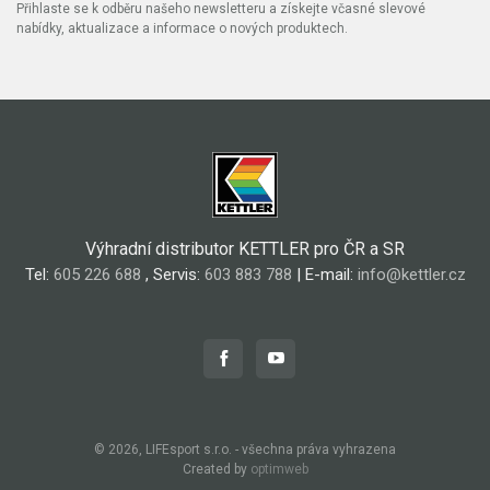
Přihlaste se k odběru našeho newsletteru a získejte včasné slevové
nabídky, aktualizace a informace o nových produktech.
Výhradní distributor KETTLER pro ČR a SR
Tel:
605 226 688
, Servis:
603 883 788
| E-mail:
info@kettler.cz
© 2026, LIFEsport s.r.o. - všechna práva vyhrazena
Created by
optimweb