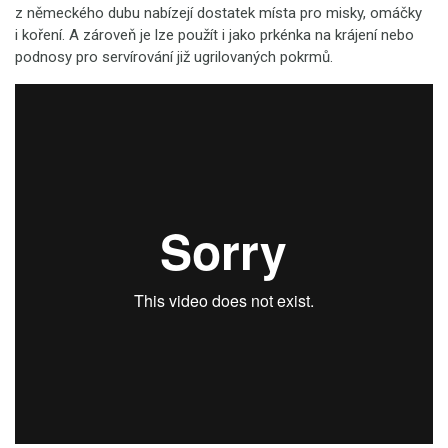
z německého dubu nabízejí dostatek místa pro misky, omáčky
i koření. A zároveň je lze použít i jako prkénka na krájení nebo
podnosy pro servírování již ugrilovaných pokrmů.