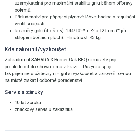
uzamykatelná pro maximální stabilitu grilu během přípravy
pokrmů.
Příslušenství pro připojení plynové láhve: hadice a regulační
ventil součástí.
Rozměry grilu (d x š x v): 144/109* x 72 x 121 cm (* při
sklopení bočních ploch). Hmotnost: 43 kg.
Kde nakoupit/vyzkoušet
Zahradní gril SAHARA 3 Burner Oak BBQ si můžete přijít
prohlédnout do showroomu v Praze - Ruzyni a spojit
tak příjemné s užitečným – gril si vyzkoušet a zároveň rovnou
na místě získat i odborné poradenství.
Servis a záruky
10 let záruka
značkový servis u zákazníka