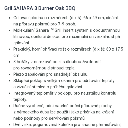
Gril SAHARA 3 Burner Oak BBQ
Grilovací plocha o rozměrech (d x š): 66 x 49 cm, ideální
na přípravu pokrmů pro 7-9 osob.
TM
Molekulární Sahara
Grill Insert systém s oboustrannou
litinovou, opékací deskou pro maximální univerzálnost při
grilování.
Praktický, horní ohřívací rošt o rozměrech (d x š): 60 x 17,5
cm.
3 hořáky z nerezové oceli s dlouhou životností
pro rovnoměrnou distribuci tepla.
Piezo zapalování pro snadnější obsluhu.
Sklápěcí poklop s velkým oknem pro udržování teploty
a vizuální přehled o průběhu grilování.
Integrovaný teploměr v poklopu pro neustálou kontrolu
teploty.
Ručně vyrobené, odnímatelné boční přípravné plochy
z německého dubu lze použít i jako prkénka na krájení
nebo podnosy pro servírování pokrmů.
Dvě velká, pogumovaná kolečka pro snadné přemisťování,