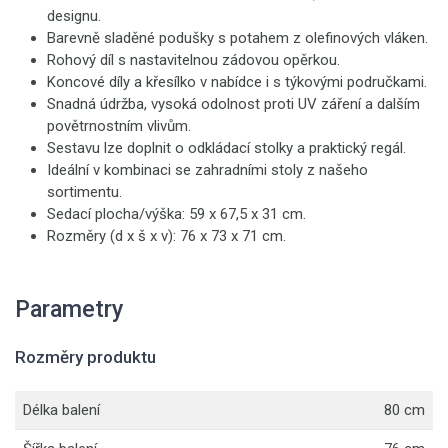
designu.
Barevně sladěné podušky s potahem z olefinových vláken.
Rohový díl s nastavitelnou zádovou opěrkou.
Koncové díly a křesílko v nabídce i s týkovými područkami.
Snadná údržba, vysoká odolnost proti UV záření a dalším
povětrnostním vlivům.
Sestavu lze doplnit o odkládací stolky a praktický regál.
Ideální v kombinaci se zahradními stoly z našeho
sortimentu.
Sedací plocha/výška: 59 x 67,5 x 31 cm.
Rozměry (d x š x v): 76 x 73 x 71 cm.
Parametry
Rozměry produktu
Délka balení
80 cm