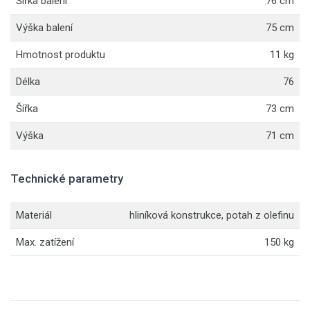
Šířka balení
76 cm
Výška balení
75 cm
Hmotnost produktu
11 kg
Délka
76
Šířka
73 cm
Výška
71 cm
Technické parametry
Materiál
hliníková konstrukce, potah z olefinu
Max. zatížení
150 kg