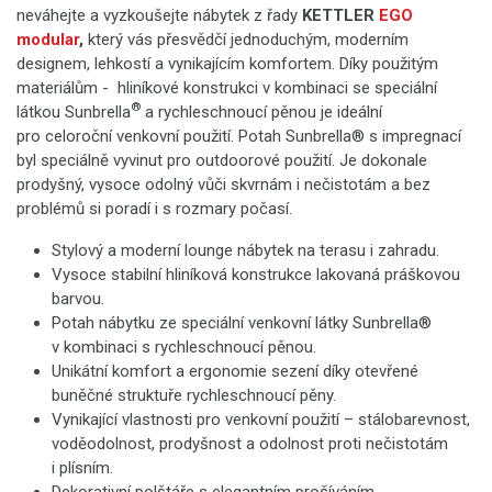
neváhejte a vyzkoušejte nábytek z řady
KETTLER
EGO
modular
,
který vás přesvědčí jednoduchým, moderním
designem, lehkostí a vynikajícím komfortem. Díky použitým
materiálům - hliníkové konstrukci v kombinaci se speciální
®
látkou Sunbrella
a rychleschnoucí pěnou je ideální
pro celoroční venkovní použití. Potah Sunbrella® s impregnací
byl speciálně vyvinut pro outdoorové použití. Je dokonale
prodyšný, vysoce odolný vůči skvrnám i nečistotám a bez
problémů si poradí i s rozmary počasí.
Stylový a moderní lounge nábytek na terasu i zahradu.
Vysoce stabilní hliníková konstrukce lakovaná práškovou
barvou.
Potah nábytku ze speciální venkovní látky Sunbrella®
v kombinaci s rychleschnoucí pěnou.
Unikátní komfort a ergonomie sezení díky otevřené
buněčné struktuře rychleschnoucí pěny.
Vynikající vlastnosti pro venkovní použití – stálobarevnost,
voděodolnost, prodyšnost a odolnost proti nečistotám
i plísním.