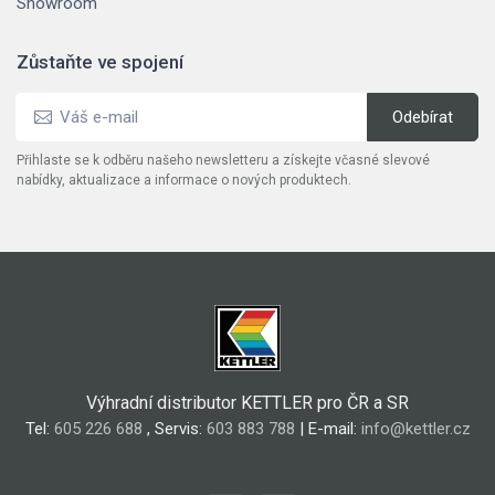
Showroom
Zůstaňte ve spojení
Přihlaste se k odběru našeho newsletteru a získejte včasné slevové
nabídky, aktualizace a informace o nových produktech.
Výhradní distributor KETTLER pro ČR a SR
Tel:
605 226 688
, Servis:
603 883 788
| E-mail:
info@kettler.cz