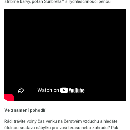
®
stříbrné barvy, potah
Sunbrella
s rychleschnoucí pěnou
Ve znamení pohodlí
Rádi trávíte volný čas venku na čerstvém vzduchu a hledáte
útulnou sestavu nábytku pro vaši terasu nebo zahradu? Pak