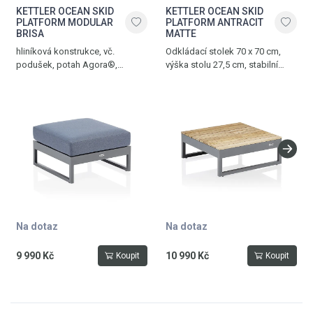
KETTLER OCEAN SKID
KETTLER OCEAN SKID
PLATFORM MODULAR
PLATFORM ANTRACIT
BRISA
MATTE
hliníková konstrukce, vč.
Odkládací stolek 70 x 70 cm,
podušek, potah Agora®,
výška stolu 27,5 cm, stabilní
hmotnost 8,5 kg, nosnost 100
hliníkový rám v antracitově
kg, antracit matte – brisa
matném odstínu, deska stolu
z týkového dřeva
Na dotaz
Na dotaz
9 990 Kč
10 990 Kč
Koupit
Koupit