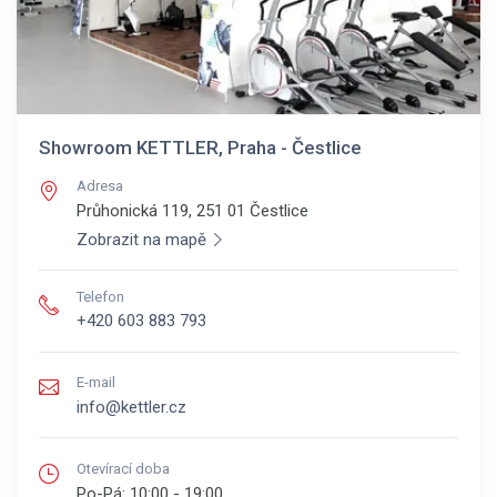
Showroom KETTLER, Praha - Čestlice
Adresa
Průhonická 119, 251 01
Čestlice
Zobrazit na mapě
Telefon
+420 603 883 793
E-mail
info@kettler.cz
Otevírací doba
Po-Pá:
10:00 - 19:00