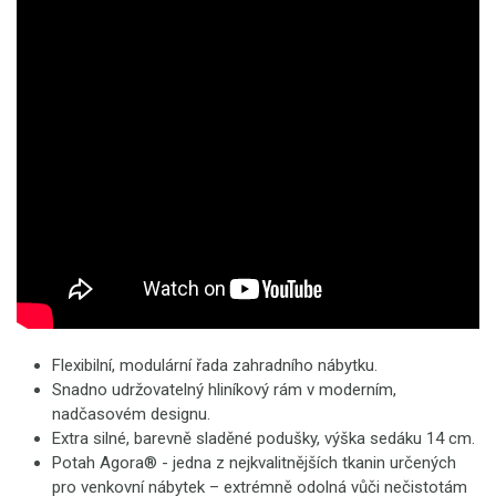
Flexibilní, modulární řada zahradního nábytku.
Snadno udržovatelný hliníkový rám v moderním,
nadčasovém designu.
Extra silné, barevně sladěné podušky, výška sedáku 14 cm.
Potah Agora® - jedna z nejkvalitnějších tkanin určených
pro venkovní nábytek – extrémně odolná vůči nečistotám