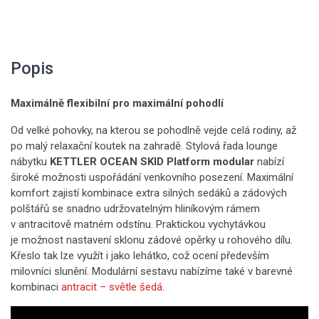
Popis
Maximálně flexibilní pro maximální pohodlí
Od velké pohovky, na kterou se pohodlně vejde celá rodiny, až
po malý relaxační koutek na zahradě. Stylová řada lounge
nábytku
KETTLER OCEAN SKID Platform modular
nabízí
široké možnosti uspořádání venkovního posezení. Maximální
komfort zajistí kombinace extra silných sedáků a zádových
polštářů se snadno udržovatelným hliníkovým rámem
v antracitově matném odstínu. Praktickou vychytávkou
je možnost nastavení sklonu zádové opěrky u rohového dílu.
Křeslo tak lze využít i jako lehátko, což ocení především
milovníci slunění. Modulární sestavu nabízíme také v barevné
kombinaci
antracit – světle šedá
.