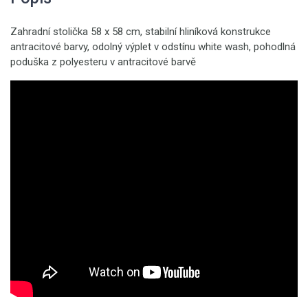
Zahradní stolička 58 x 58 cm, stabilní hliníková konstrukce
antracitové barvy, odolný výplet v odstínu white wash, pohodlná
poduška z polyesteru v antracitové barvě