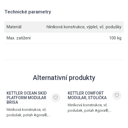
Technické parametry
Materiál
hliníková konstrukce, výplet, vč. podušky
Max. zatížení
100 kg
Alternativní produkty
KETTLER OCEAN SKID
KETTLER COMFORT
PLATFORM MODULAR
MODULAR, STOLIČKA
BRISA
hliníková konstrukce, vč.
hliníková konstrukce, vč.
podušek, potah Agora®,
podušek, potah Agora®,
hmotnost 15,5 kg, nosnost 100
hmotnost 8,5 kg, nosnost 100
kg, antracit matt – grafit
kg, antracit matte – brisa