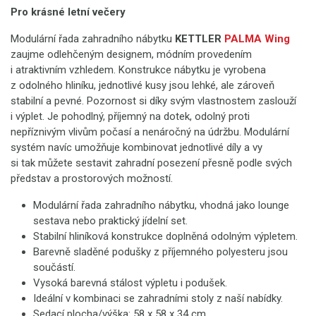
Pro krásné letní večery
Modulární řada zahradního nábytku
KETTLER
PALMA Wing
zaujme odlehčeným designem, módním provedením
i atraktivním vzhledem. Konstrukce nábytku je vyrobena
z odolného hliníku, jednotlivé kusy jsou lehké, ale zároveň
stabilní a pevné. Pozornost si díky svým vlastnostem zaslouží
i výplet. Je pohodlný, příjemný na dotek, odolný proti
nepříznivým vlivům počasí a nenáročný na údržbu. Modulární
systém navíc umožňuje kombinovat jednotlivé díly a vy
si tak můžete sestavit zahradní posezení přesně podle svých
představ a prostorových možností.
Modulární řada zahradního nábytku, vhodná jako lounge
sestava nebo praktický jídelní set.
Stabilní hliníková konstrukce doplněná odolným výpletem.
Barevně sladěné podušky z příjemného polyesteru jsou
součástí.
Vysoká barevná stálost výpletu i podušek.
Ideální v kombinaci se zahradními stoly z naší nabídky.
Sedací plocha/výška: 58 x 58 x 34 cm.