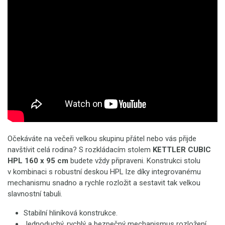
Očekáváte na večeři velkou skupinu přátel nebo vás přijde
navštívit celá rodina? S rozkládacím stolem
KETTLER CUBIC
HPL 160 x 95 cm
budete vždy připraveni. Konstrukci stolu
v kombinaci s robustní deskou HPL lze díky integrovanému
mechanismu snadno a rychle rozložit a sestavit tak velkou
slavnostní tabuli.
Stabilní hliníková konstrukce.
Jednoduchý, rychlý a bezpečný mechanismus rozložení