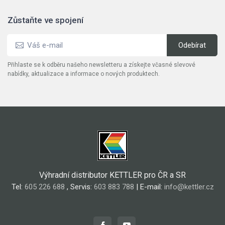
Zůstaňte ve spojení
Přihlaste se k odběru našeho newsletteru a získejte včasné slevové
nabídky, aktualizace a informace o nových produktech.
Výhradní distributor KETTLER pro ČR a SR
Tel:
605 226 688
, Servis:
603 883 788
| E-mail:
info@kettler.cz