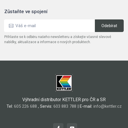
Zůstaňte ve spojení
Přihlaste se k odběru našeho newsletteru a získejte včasné slevové
nabídky, aktualizace a informace o nových produktech.
Výhradní distributor KETTLER pro ČR a SR
Tel:
605 226 688
, Servis:
603 883 788
| E-mail:
info@kettler.cz