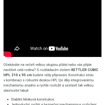
Očekáváte na večeři velkou skupinu přátel nebo vás přijde
navštívit celá rodina? S rozkládacím stolem
KETTLER CUBIC
HPL 210 x 95 cm
budete vždy připraveni. Konstrukci stolu
v kombinaci s robustní deskou HPL lze díky integrovanému
mechanismu snadno a rychle rozložit a sestavit tak velkou
slavnostní tabuli.
Stabilní hliníková konstrukce.
Jednoduchý, rychlý a bezpečný mechanismus rozložení