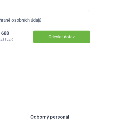
hraně osobních údajů
 688
Odeslat dotaz
 KETTLER
Odborný personál