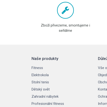
Zboží přivezeme, smontujeme i
seřídíme
Naše produkty
Důle
Fitness
Vše o
Elektrokola
Objed
Stolní tenis
Obcho
Dětský svět
Konta
Zahradní nábytek
Ochra
Profesionální fitness
Infor