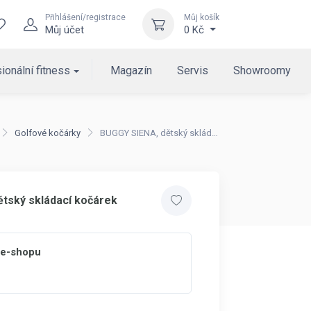
Přihlášení/registrace
Můj košík
Můj účet
0 Kč
ionální fitness
Magazín
Servis
Showroomy
Golfové kočárky
BUGGY SIENA, dětský skládací kočárek
tský skládací kočárek
 e-shopu