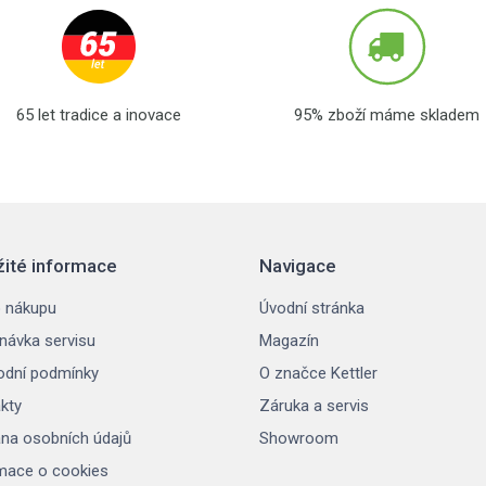
65 let tradice a inovace
95% zboží máme skladem
žité informace
Navigace
 nákupu
Úvodní stránka
návka servisu
Magazín
dní podmínky
O značce Kettler
kty
Záruka a servis
na osobních údajů
Showroom
mace o cookies