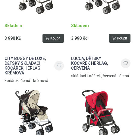
Skladem
Skladem
3 990 Kč
3 990 Kč
Koupit
Koupit
CITY BUGGY DE LUXE,
LUCCA, DĚTSKÝ
DĚTSKÝ SKLÁDACÍ
KOČÁREK HERLAG,
KOČÁREK HERLAG
ČERVENÁ
KRÉMOVÁ
skládací kočárek, červená - černá
kočárek, černá - krémová