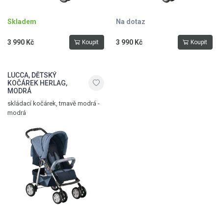
Skladem
Na dotaz
3 990 Kč
3 990 Kč
Koupit
Koupit
LUCCA, DĚTSKÝ
KOČÁREK HERLAG,
MODRÁ
skládací kočárek, tmavě modrá -
modrá