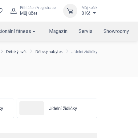
Přihlášení/registrace
Můj košík
Můj účet
0 Kč
ionální fitness
Magazín
Servis
Showroomy
Dětský svět
Dětský nábytek
Jídelní židličky
ky
Jídelní židličky