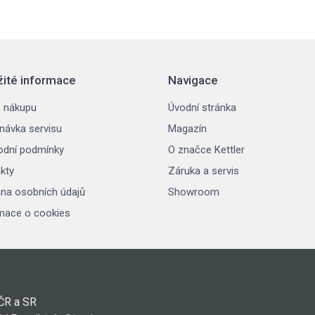
žité informace
Navigace
 nákupu
Úvodní stránka
návka servisu
Magazín
dní podmínky
O značce Kettler
kty
Záruka a servis
na osobních údajů
Showroom
mace o cookies
 ČR a SR