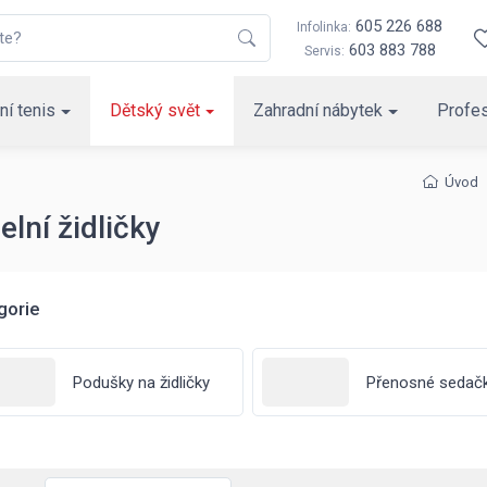
605 226 688
Infolinka:
603 883 788
Servis:
ní tenis
Dětský svět
Zahradní nábytek
Profes
Úvod
elní židličky
gorie
Podušky na židličky
Přenosné sedač