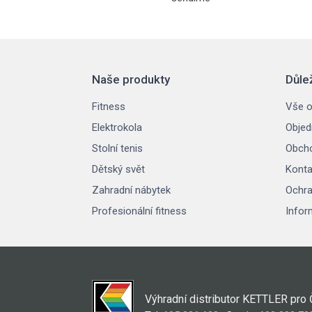
Naše produkty
Důle
Fitness
Vše o
Elektrokola
Objed
Stolní tenis
Obcho
Dětský svět
Konta
Zahradní nábytek
Ochra
Profesionální fitness
Infor
Výhradní distributor KETTLER pro