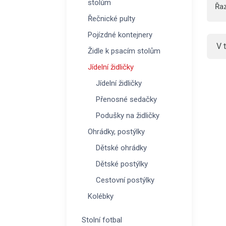
stolům
Řaz
Řečnické pulty
Pojízdné kontejnery
V 
Židle k psacím stolům
Jídelní židličky
Jídelní židličky
Přenosné sedačky
Podušky na židličky
Ohrádky, postýlky
Dětské ohrádky
Dětské postýlky
Cestovní postýlky
Kolébky
Stolní fotbal