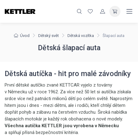
Úvod
Dětský svět
Dětská vozítka
Šlapací auta
Dětská šlapací auta
Dětská autíčka - hit pro malé závodníky
První dětské autíčko zvané KETTCAR vyjelo z továrny
v Německu už v roce 1962. Za více než 50 let si autíčka získala
srdce více než patnácti milionů dětí po celém světě. Naprostým
hitem jsou i dnes - mezi dětmi, ale i rodiči, kteří chtějí dětem
dopřát pohyb a zábavu na čerstvém vzduchu. Široká nabídka
šlapacích motokár je každý rok obohacena o nové modely.
Všechna autíčka KETTLER jsou vyrobena v Německu
a splňují přísná bezpečnostní kritéria.