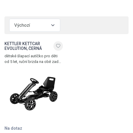
KETTLER KETTCAR
EVOLUTION, ČERNÁ
dětské šlapací autíčko pro děti
od 5 let, ruční brzda na obě zadní
kola, 11" kolečka s ložisky,
volnoběh, nastavitelné sedadlo,
max. nosnost 60 kg, hmotnost 18
kg, černá
Na dotaz