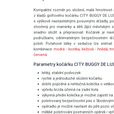
Kompaktní rozměr po složení, malá hmotnost a 
z kladů golfového kočárku CITY BUGGY DE LUX
s výškově nastavitelnými posuvnými držadly, po
stvořený pro maminky a děti žijící městským st
snadno složit a přepravovat. Kočárek je naví
područkami, odnímatelným bezpečnostním dr
poloh. Potahové látky v sedačce lze snímat 
kombinace:
modrá - kostka
,
béžová - hnědá
,
tm
červená
.
Parametry kočárku CITY BUGGY DE LU
lehký, stabilní podvozek
rychlé a jednoduché složení kočárku
dobře pojízdná a nehlučná kolečka o velikos
vpředu brzda účinná na zadní kola
výkyvná přední kolečka je možné zajistit na
polstrovaný bezpečnostní pás s 5bodový
opěradlo je možné nastavit do pěti pozic 
měkké polstrování postranních opěrek i vp