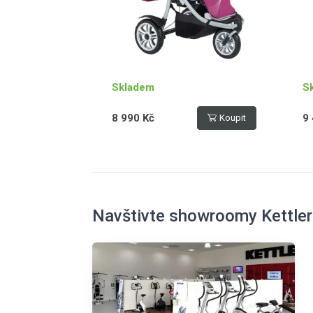
Skladem
S
8 990 Kč
9 
Koupit
Navštivte showroomy Kettler