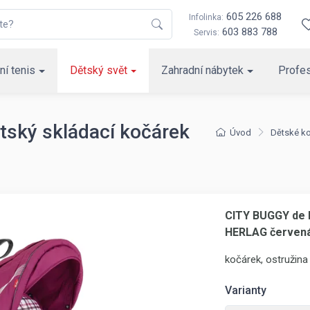
605 226 688
Infolinka:
603 883 788
Servis:
ní tenis
Dětský svět
Zahradní nábytek
Profes
ský skládací kočárek
Úvod
Dětské k
CITY BUGGY de L
HERLAG červen
kočárek, ostružina
Varianty