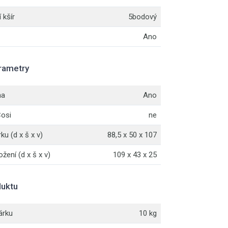
 kšír
5bodový
Ano
rametry
ha
Ano
Cosi
ne
u (d x š x v)
88,5 x 50 x 107
žení (d x š x v)
109 x 43 x 25
uktu
árku
10 kg