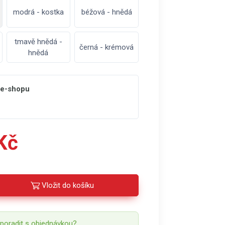
modrá - kostka
béžová - hnědá
tmavě hnědá -
černá - krémová
hnědá
 e-shopu
Kč
Vložit do košíku
 poradit s objednávkou?