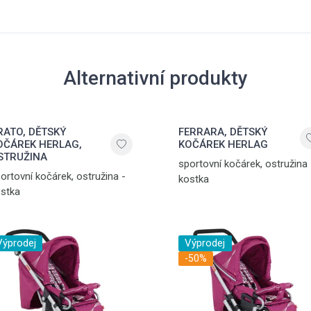
Alternativní produkty
RATO, DĚTSKÝ
FERRARA, DĚTSKÝ
OČÁREK HERLAG,
KOČÁREK HERLAG
STRUŽINA
sportovní kočárek, ostružina 
ortovní kočárek, ostružina -
kostka
stka
Výprodej
Výprodej
-50%