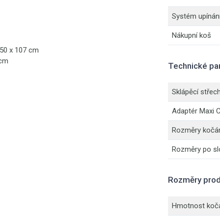
Systém upínání
Nákupní koš
 50 x 107 cm
 cm
Technické pa
Sklápěcí střec
Adaptér Maxi 
Rozměry kočárk
Rozměry po slo
Rozměry prod
Hmotnost koč