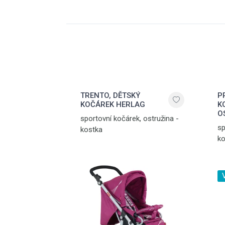
TRENTO, DĚTSKÝ
P
KOČÁREK HERLAG
K
O
sportovní kočárek, ostružina -
sp
kostka
ko