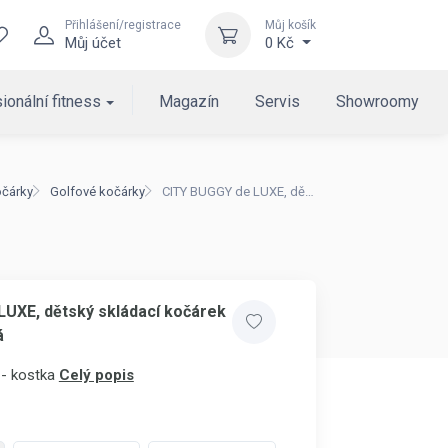
Přihlášení/registrace
Můj košík
Můj účet
0 Kč
ionální fitness
Magazín
Servis
Showroomy
očárky
Golfové kočárky
CITY BUGGY de LUXE, dětský skládací kočárek HERLAG červená
UXE, dětský skládací kočárek
á
 - kostka
Celý popis