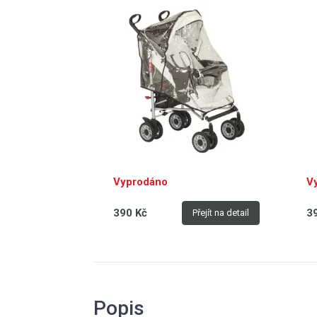
Vyprodáno
V
390 Kč
3
Přejít na detail
Popis