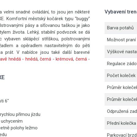
Vybavení tre
velmi snadné ovládání, to jsou jen některé
E. Komfortní městský kočárek typu "buggy"
lstrovanými pásy a síťovanou taškou je jako
Barva potahů
ylem života. Lehký, stabilní podvozek se dá
c vybaven sklápěcí stříškou, polstrovanými
Možnost praní
žadlem a opěradlem nastavitelným do pěti
Výškové nastav
a prát. V nabídce jsou také další barevné
avě hnědá - hnědá
,
černá - krémová
,
černá -
Regulace zádo
Počet koleček
XE
Průměr koleče
Průměr koleče
ti 6"
Odpružená zad
 rychlou přímou jízdu
m uchycením
Přední kolečka
včetně polohy ležmo
ředu
Parkovací brzd