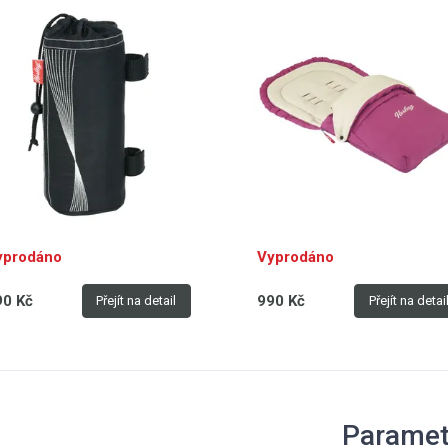
yprodáno
Vyprodáno
90 Kč
990 Kč
Přejít na detail
Přejít na detai
Paramet