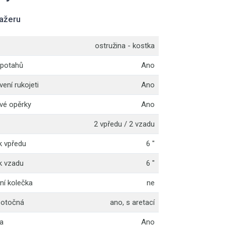
nažeru
ostružina - kostka
 potahů
Ano
ení rukojeti
Ano
vé opěrky
Ano
2 vpředu / 2 vzadu
k vpředu
6 "
k vzadu
6 "
ní kolečka
ne
 otočná
ano, s aretací
a
Ano