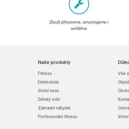
Zboží přivezeme, smontujeme i
seřídíme
Naše produkty
Důle
Fitness
Vše o
Elektrokola
Objed
Stolní tenis
Obcho
Dětský svět
Konta
Zahradní nábytek
Ochra
Profesionální fitness
Infor