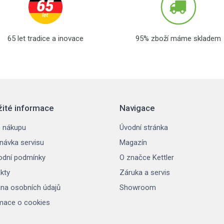
65 let tradice a inovace
95% zboží máme skladem
žité informace
Navigace
 nákupu
Úvodní stránka
návka servisu
Magazín
dní podmínky
O značce Kettler
kty
Záruka a servis
na osobních údajů
Showroom
mace o cookies