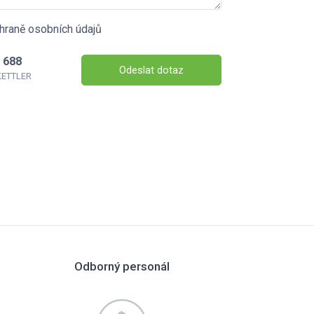
hraně osobních údajů
 688
Odeslat dotaz
 KETTLER
Odborný personál