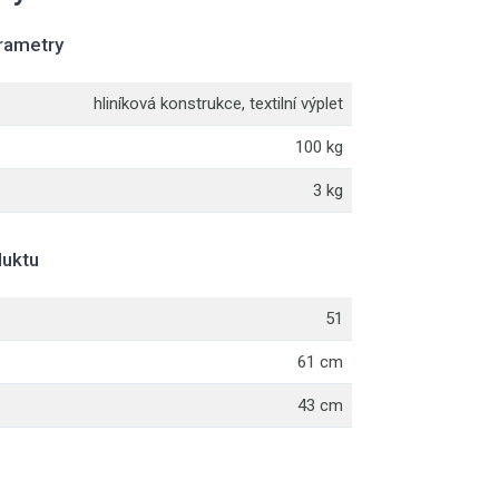
rametry
hliníková konstrukce, textilní výplet
100 kg
3 kg
uktu
51
61 cm
43 cm