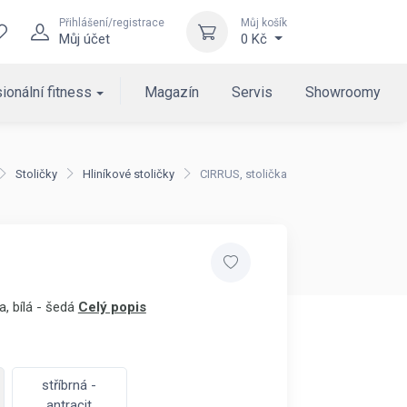
Přihlášení/registrace
Můj košík
Můj účet
0 Kč
ionální fitness
Magazín
Servis
Showroomy
Stoličky
Hliníkové stoličky
CIRRUS, stolička
a, bílá - šedá
Celý popis
stříbrná -
antracit