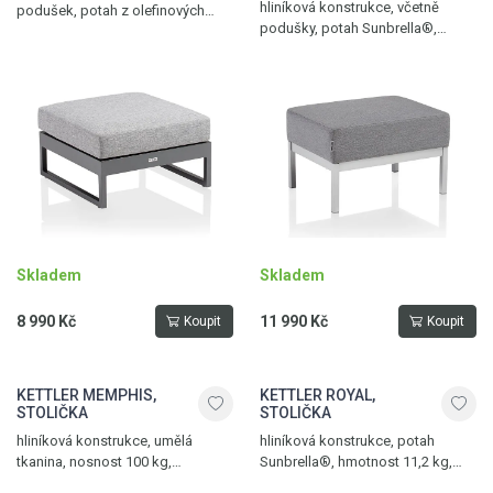
hliníková konstrukce, včetně
podušek, potah z olefinových
podušky, potah Sunbrella®,
vláken, hmotnost 8,3 kg, nosnost
nosnost 150 kg, hmotnost 4,5 kg,
100 kg, antracit – světle šedá
stříbrná – flanel
melírovaná
Skladem
Skladem
8 990 Kč
11 990 Kč
Koupit
Koupit
KETTLER MEMPHIS,
KETTLER ROYAL,
STOLIČKA
STOLIČKA
hliníková konstrukce, umělá
hliníková konstrukce, potah
tkanina, nosnost 100 kg,
Sunbrella®, hmotnost 11,2 kg,
hmotnost 3 kg, antracit -
max. nosnost 100 kg, stříbrná -