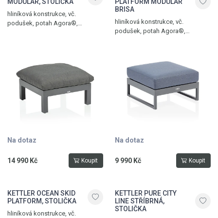
MODULAR, STOLIČKA
PLATFORM MODULAR
BRISA
hliníková konstrukce, vč.
hliníková konstrukce, vč.
podušek, potah Agora®,
podušek, potah Agora®,
hmotnost 15,5 kg, nosnost 100
hmotnost 8,5 kg, nosnost 100 kg,
kg, antracit matt – grafit
antracit matte – brisa
Na dotaz
Na dotaz
14 990 Kč
9 990 Kč
Koupit
Koupit
KETTLER OCEAN SKID
KETTLER PURE CITY
PLATFORM, STOLIČKA
LINE STŘÍBRNÁ,
STOLIČKA
hliníková konstrukce, vč.