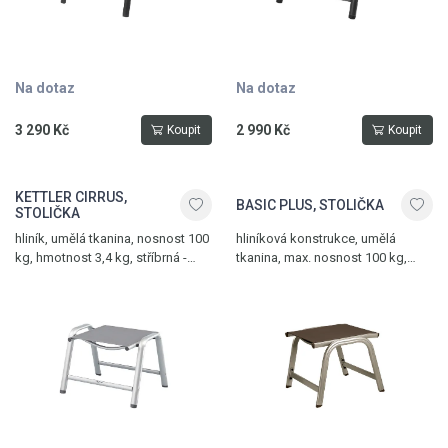
Na dotaz
Na dotaz
3 290 Kč
2 990 Kč
Koupit
Koupit
KETTLER CIRRUS,
BASIC PLUS, STOLIČKA
STOLIČKA
hliník, umělá tkanina, nosnost 100
hliníková konstrukce, umělá
kg, hmotnost 3,4 kg, stříbrná -
tkanina, max. nosnost 100 kg,
antracitově šedá
hmotnost 2,8 kg, champagne -
mocca