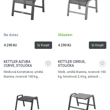
Na dotaz
Skladem
4 290 Kč
4 290 Kč
Koupit
Koupit
KETTLER ALTURA
KETTLER CIRRUS,
CURVE, STOLIČKA
STOLIČKA
hliníková konstrukce, umělá
hliník, umělá tkanina, nosnost 100
tkanina, nosnost 100 kg,
kg, hmotnost 3,4 kg, antracit -
hmotnost 2,4 kg, antracit - antracit
antracitově šedá