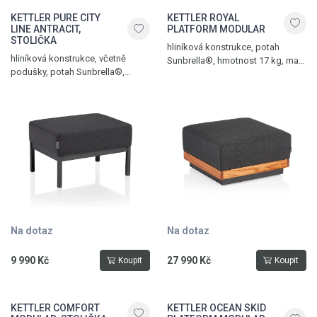
KETTLER PURE CITY
KETTLER ROYAL
LINE ANTRACIT,
PLATFORM MODULAR
STOLIČKA
hliníková konstrukce, potah
hliníková konstrukce, včetně
Sunbrella®, hmotnost 17 kg, max.
podušky, potah Sunbrella®,
nosnost 120 kg, antracit –
nosnost 150 kg, hmotnost 4,5 kg,
přírodní - sooty
antracit - sooty
Na dotaz
Na dotaz
9 990 Kč
27 990 Kč
Koupit
Koupit
KETTLER COMFORT
KETTLER OCEAN SKID