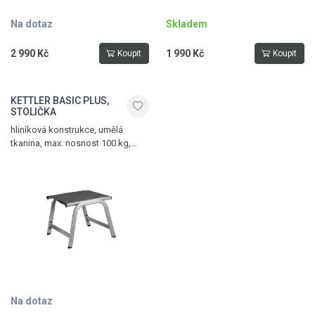
Na dotaz
Skladem
2 990 Kč
1 990 Kč
Koupit
Koupit
KETTLER BASIC PLUS,
STOLIČKA
hliníková konstrukce, umělá
tkanina, max. nosnost 100 kg,
hmotnost 2,8 kg, stříbrná - antracit
Na dotaz