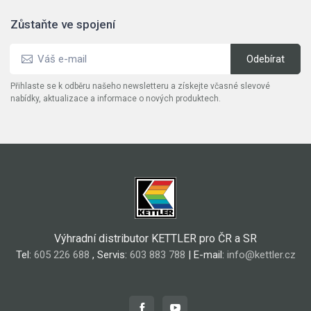
Zůstaňte ve spojení
Přihlaste se k odběru našeho newsletteru a získejte včasné slevové
nabídky, aktualizace a informace o nových produktech.
Výhradní distributor KETTLER pro ČR a SR
Tel:
605 226 688
, Servis:
603 883 788
| E-mail:
info@kettler.cz