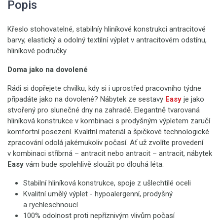
Popis
Křeslo stohovatelné, stabilníy hliníkové konstrukci antracitové
barvy, elastický a odolný textilní výplet v antracitovém odstínu,
hliníkové područky
Doma jako na dovolené
Rádi si dopřejete chvilku, kdy si i uprostřed pracovního týdne
připadáte jako na dovolené? Nábytek ze sestavy
Easy
je jako
stvořený pro slunečné dny na zahradě. Elegantně tvarovaná
hliníková konstrukce v kombinaci s prodyšným výpletem zaručí
komfortní posezení. Kvalitní materiál a špičkové technologické
zpracování odolá jakémukoliv počasí. Ať už zvolíte provedení
v kombinaci stříbrná – antracit nebo antracit – antracit, nábytek
Easy
vám bude spolehlivě sloužit po dlouhá léta.
Stabilní hliníková konstrukce, spoje z ušlechtilé oceli
Kvalitní umělý výplet - hypoalergenní, prodyšný
a rychleschnoucí
100% odolnost proti nepříznivým vlivům počasí